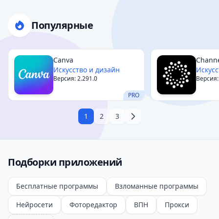
Популярные
Canva
Chann
Искусство и дизайн
Искусс
Версия: 2.291.0
Версия:
PRO
1
2
3
Подборки приложений
Бесплатные программы
Взломанные программы
Нейросети
Фоторедактор
ВПН
Прокси