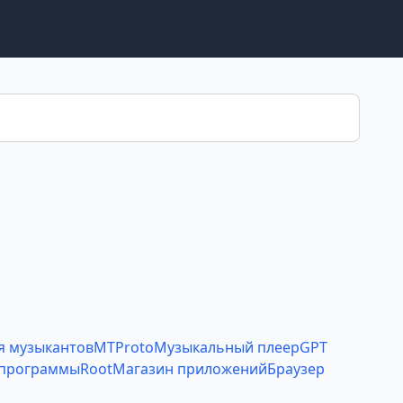
я музыкантов
MTProto
Музыкальный плеер
GPT
 программы
Root
Магазин приложений
Браузер