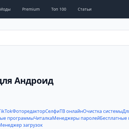
Моды
Premium
Топ 100
Статьи
для Андроид
TikTok
Фоторедактор
Селфи
ТВ онлайн
Очистка системы
Дл
ые программы
Читалка
Менеджеры паролей
Бесплатные
Менеджер загрузок