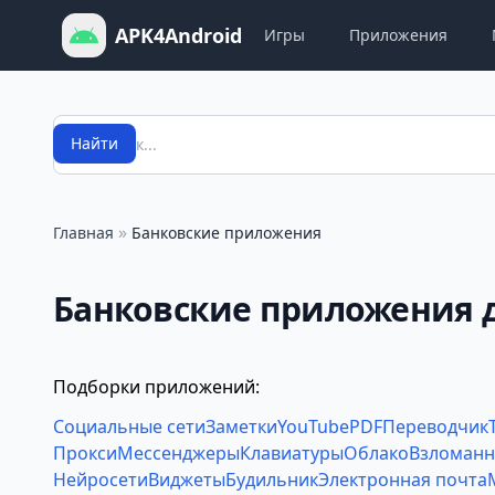
APK4Android
Игры
Приложения
Поиск
Найти
»
Главная
Банковские приложения
Банковские приложения 
Подборки приложений:
Социальные сети
Заметки
YouTube
PDF
Переводчик
Прокси
Мессенджеры
Клавиатуры
Облако
Взломанн
Нейросети
Виджеты
Будильник
Электронная почта