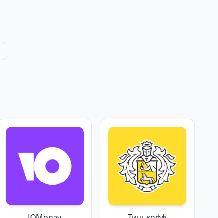
ЮMoney
Тинькофф