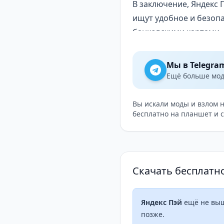
В заключение, Яндекс 
ищут удобное и безоп
банковскими картами.
Приложение предостав
карт, просматривать и
Мы в Telegra
управлять настройкам
Ещё больше модо
Яндекс Пэй легко в ис
С учетом всех преимущ
Вы искали моды и взлом 
бесплатно на планшет и 
хочет упростить свою
Скачать бесплатн
Яндекс Пэй
ещё не вышл
позже.