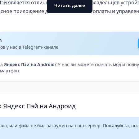
Пэй является отличным выбором для владельцев устройс
Читать далее
асное приложение для бесконтактной оплаты и управле
ляет широкий спектр функций, включая возможность п
сторию транзакций, получать кэшбэк и накопительные б
m
и безопасности. Благодаря простому и интуитивно поня
в у нас в Telegram-канале
пользовании и доступен для пользователей любого уров
еств этого приложения, можно с уверенностью рекомен
на
Яндекс Пэй на Android
? У нас вы можете скачать мод и пол
смартфон.
 финансовую жизнь и сделать ее более комфортной.
о Яндекс Пэй на Андроид
а, или файл не был загружен на наш сервер. Пожалуйста, пос