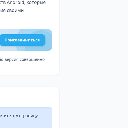
тв Android, которые
ния своими
ривязать несколько
онусы, а также
Присоединиться
тному интерфейсу,
ня подготовки.
довать его всем, кто
ную версия совершенно
етите эту страницу