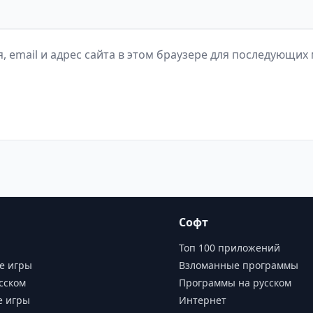
, email и адрес сайта в этом браузере для последующих
Софт
Топ 100 приложений
е игры
Взломанные программы
сском
Программы на русском
е игры
Интернет