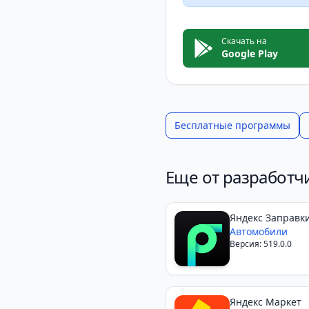
Скачать на
Google Play
Бесплатные программы
Еще от разработч
Яндекс Заправки
на карте
Автомобили
Версия: 519.0.0
Яндекс Маркет