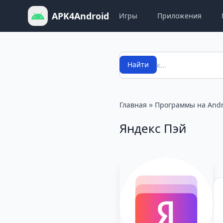
APK4Android
Игры
Приложения
Поиск
Найти
»
Главная
Программы на Andr
Яндекс Пэй