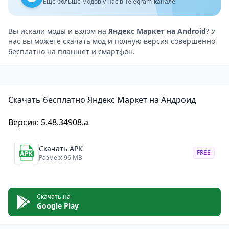
часть денег за покупки. Также регулярно
Ещё больше модов у нас в Telegram-канале
проводятся акции и распродажи, что позволяет
сэкономить на покупках.
Вы искали моды и взлом на
Яндекс Маркет на Android
? У
нас вы можете скачать мод и полную версия совершенно
Отзывы и рейтинги продавцов: перед покупкой
бесплатно на планшет и смартфон.
можно ознакомиться с отзывами и рейтингами
продавцов, чтобы выбрать надёжного и
качественного продавца. Также можно оставить
Скачать бесплатно Яндекс Маркет на Андроид
свой отзыв о товаре или продавце, чтобы помочь
другим покупателям.
Версия: 5.48.34908.a
Интуитивно понятный интерфейс: Яндекс Маркет
имеет простой и понятный интерфейс, который
Скачать APK
FREE
делает использование приложения удобным и
Размер: 96 MB
приятным. Все разделы и функции чётко
структурированы и легко доступны.
Скачать на
Безопасность: приложение использует
Google Play
современные технологии защиты данных, чтобы