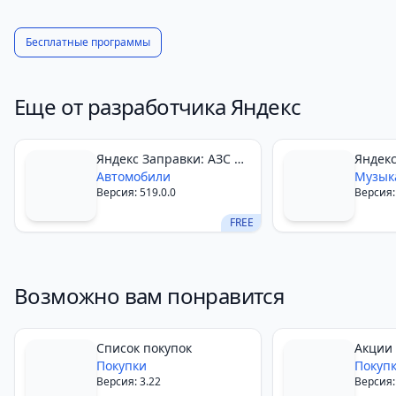
гарантировать безопасность личных и финансовых
данных пользователей. Все транзакции в
Бесплатные программы
приложении защищены протоколом SSL.
В целом, Яндекс Маркет — это отличный выбор для
тех, кто любит делать покупки онлайн. Широкий
Еще от разработчика Яндекс
выбор товаров, удобный поиск и сравнение,
быстрая доставка и оплата, программа кэшбэка,
Яндекс Заправки: АЗС на
Яндекс
интуитивно понятный интерфейс и безопасность —
карте
Автомобили
Музык
Версия: 519.0.0
Версия:
все эти преимущества делают Яндекс Маркет
идеальным выбором для онлайн-шопинга.
FREE
Возможно вам понравится
Список покупок
Акции 
Покупки
Росси
Покуп
Версия: 3.22
Версия: