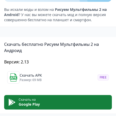
добавлять звуковые эффекты и озвучку, что делает
мультфильмы более живыми и интересными.
Вы искали моды и взлом на
Рисуем Мультфильмы 2 на
Android
? У нас вы можете скачать мод и полную версия
Пользователи могут записывать свой голос или
совершенно бесплатно на планшет и смартфон.
использовать готовые звуковые файлы.
Экспорт и обмен: Завершенные проекты можно
экспортировать в разных форматах и делиться ими
Скачать бесплатно Рисуем Мультфильмы 2 на
с друзьями или публиковать в социальных сетях.
Андроид
Преимущества
Развлечение и обучение: Рисуем Мультфильмы 2 не
Версия: 2.13
только развлекает, но и обучает, помогая развивать
навыки рисования и анимации.
Скачать APK
FREE
Размер: 69 MB
Креативность без границ: Пользователи могут
реализовать свои идеи и фантазии, создавая
уникальные мультфильмы.
Скачать на
Удобство для разных возрастов: Приложение
Google Play
подходит как детям, так и взрослым, что делает его