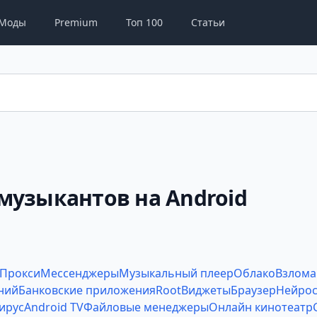
Моды
Premium
Топ 100
Статьи
музыкантов на Android
Прокси
Мессенджеры
Музыкальный плеер
Облако
Взлома
ний
Банковские приложения
Root
Виджеты
Браузер
Нейрос
ирус
Android TV
Файловые менеджеры
Онлайн кинотеатр