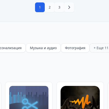
1
2
3
сонализация
Музыка и аудио
Фотография
+ Еще 11