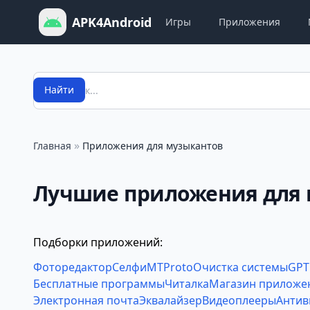
APK4Android
Игры
Приложения
Поиск
Найти
»
Главная
Приложения для музыкантов
Лучшие приложения для 
Подборки приложений:
Фоторедактор
Селфи
MTProto
Очистка системы
GPT
Бесплатные программы
Читалка
Магазин приложе
Электронная почта
Эквалайзер
Видеоплееры
Антив