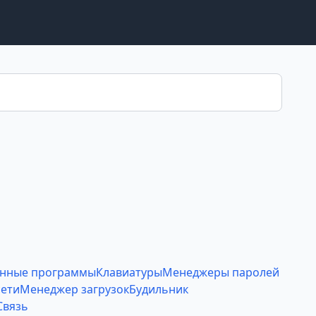
нные программы
Клавиатуры
Менеджеры паролей
ети
Менеджер загрузок
Будильник
Связь