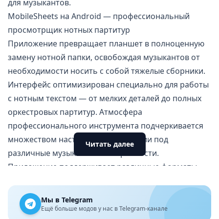
для музыкантов.
MobileSheets на Android — профессиональный
просмотрщик нотных партитур
Приложение превращает планшет в полноценную
замену нотной папки, освобождая музыкантов от
необходимости носить с собой тяжелые сборники.
Интерфейс оптимизирован специально для работы
с нотным текстом — от мелких деталей до полных
оркестровых партитур. Атмосфера
профессионального инструмента подчеркивается
множеством настроек для адаптации под
Читать далее
различные музыкальные потребности.
Приложение поддерживает различные форматы
нотных файлов и предлагает гибкие возможности
организации библиотеки. Музыканты могут
Мы в Telegram
создавать плейлисты для концертов, добавлять
Ещё больше модов у нас в Telegram-канале