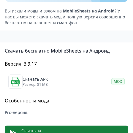
аннотации прямо на партитуры и использовать
педаль для перелистывания страниц. Система
Вы искали моды и взлом на
MobileSheets на Android
? У
нас вы можете скачать мод и полную версия совершенно
синхронизации позволяет работать с одной
бесплатно на планшет и смартфон.
библиотекой на нескольких устройствах
одновременно.
Особенности
Скачать бесплатно MobileSheets на Андроид
Полная замена бумажных нотных сборников и
папок
Версия: 3.9.17
Поддержка различных форматов нот и гитарных
табулатур
Скачать APK
MOD
Система аннотаций и пометок прямо на партитурах
Размер: 81 MB
Возможность подключения педали для
Особенности мода
перелистывания
Быстрый поиск и организация библиотеки по
Pro-версия.
различным критериям
Обучение и прогресс
Скачать на