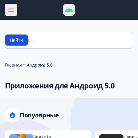
Открыть меню
Поиск
Найти
»
Главная
Андроид 5.0
Приложения для Андроид 5.0
Популярные
Snake.io
Happ —