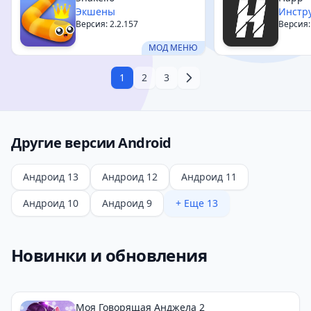
Экшены
Инстр
Версия: 2.2.157
Версия:
МОД МЕНЮ
1
2
3
Другие версии Android
Андроид 13
Андроид 12
Андроид 11
Андроид 10
Андроид 9
+ Еще 13
Новинки и обновления
Моя Говорящая Анджела 2