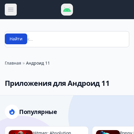
Открыть меню
Поиск
Найти
»
Главная
Андроид 11
Приложения для Андроид 11
Популярные
Hitman: Absolution
Poppy 