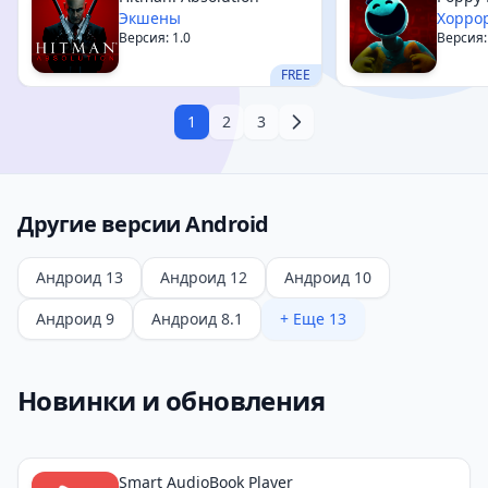
Экшены
Хорро
Версия: 1.0
Версия: 
FREE
1
2
3
Другие версии Android
Андроид 13
Андроид 12
Андроид 10
Андроид 9
Андроид 8.1
+ Еще 13
Новинки и обновления
Smart AudioBook Player