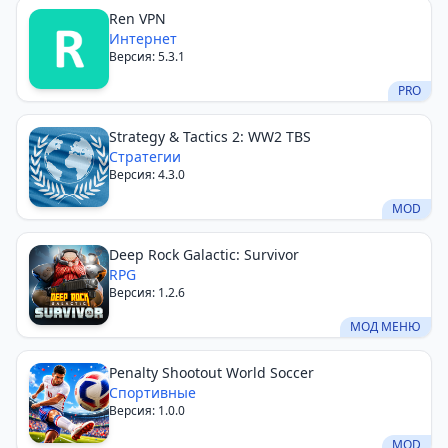
Ren VPN
Интернет
Версия: 5.3.1
PRO
Strategy & Tactics 2: WW2 TBS
Стратегии
Версия: 4.3.0
MOD
Deep Rock Galactic: Survivor
RPG
Версия: 1.2.6
МОД МЕНЮ
Penalty Shootout World Soccer
Спортивные
Версия: 1.0.0
MOD