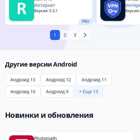
Интернет
Интер
Версия: 5.3.1
Версия:
PRO
1
2
3
Другие версии Android
Андроид 13
Андроид 12
Андроид 11
Андроид 10
Андроид 9
+ Еще 13
Новинки и обновления
Photomath