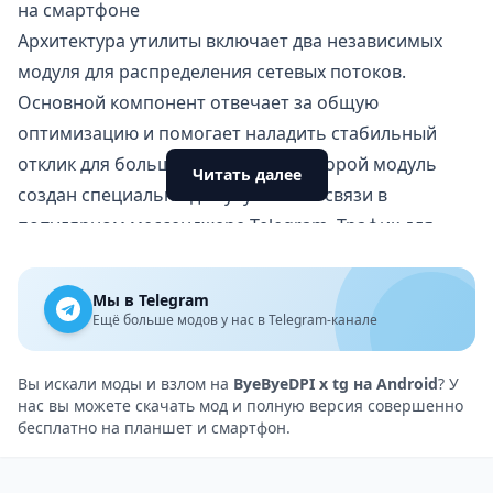
на смартфоне
Архитектура утилиты включает два независимых
модуля для распределения сетевых потоков.
Основной компонент отвечает за общую
оптимизацию и помогает наладить стабильный
отклик для большинства сайтов. Второй модуль
Читать далее
создан специально для улучшения связи в
популярном мессенджере Telegram
. Трафик для
общения идет по отдельному выделенному каналу,
минуя общие алгоритмы обработки. Это позволяет
Мы в Telegram
добиться идеальной плавности при передаче
Ещё больше модов у нас в Telegram-канале
сообщений и тяжелых медиафайлов.
Параллельная работа и умные шлюзы
Вы искали моды и взлом на
ByeByeDPI x tg на Android
? У
нас вы можете скачать мод и полную версия совершенно
Пользователи могут активировать ускорение для
бесплатно на планшет и смартфон.
мессенджера прямо во время работы основного
модуля. Локальный сервер запускается без полного