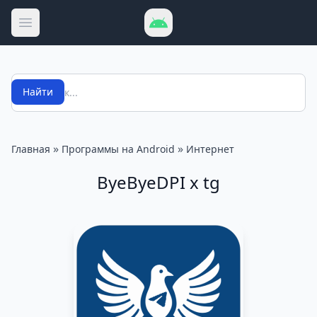
Открыть меню
Поиск
Найти
»
»
Главная
Программы на Android
Интернет
ByeByeDPI x tg