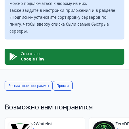
параметров.
можно подключаться к любому из них.​​
Регулярные обновления от разработчика.
Также зайдите в настройки приложения и в разделе
Функционал и возможности
«Подписки» установите сортировку серверов по
пингу, чтобы вверху списка были самые быстрые
Пользователь может настраивать различные
серверы.
параметры сетевого подключения без
использования системных меню. Приложение
предоставляет быстрый доступ к основным
Скачать на
инструментам управления интернет-соединением.
Google Play
Есть возможность сохранять несколько
предустановок и быстро переключаться между
ними в зависимости от текущих потребностей.
Бесплатные программы
Прокси
Дополнительные опции позволяют контролировать
расход трафика и мониторить качество
Возможно вам понравится
подключения. Утилита работает как в фоновом
режиме, так и требует активного использования в
зависимости от настроек пользователя.
v2Whitelist
ZeroDP