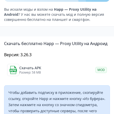
потребляет много ресурсов устройства.
Приложение совместимо с большинством версий
Вы искали моды и взлом на
Happ — Proxy Utility на
Android
? У нас вы можете скачать мод и полную версия
Android и не вызывает конфликтов с системой.
совершенно бесплатно на планшет и смартфон.
Скачивание и установка занимают минимум
времени благодаря небольшому размеру файла.
Разработчики HappDev регулярно обновляют
Скачать бесплатно Happ — Proxy Utility на Андроид
приложение, добавляя новые функции и улучшая
стабильность работы. Поддержка русского языка
Версия: 3.26.3
делает использование более комфортным для
отечественных пользователей.
Скачать APK
MOD
Особенности
Размер: 58 MB
Быстрое переключение между режимами
подключения.
Чтобы добавить подписку в приложение,
скопируйте
Простой и интуитивный интерфейс.
ссылку
, откройте Happ и нажмите кнопку «Из буфера».
Минимальное потребление памяти и батареи.
Затем нажмите на кнопку со значком спидометра,
Поддержка нескольких конфигураций сетевых
чтобы проверить доступные серверы, после чего