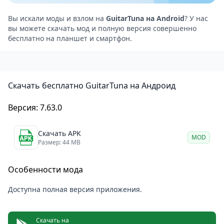
Широкий функционал — тюнер, метроном и
упражнения в одном приложении.
Вы искали моды и взлом на
GuitarTuna на Android
? У нас
вы можете скачать мод и полную версия совершенно
Работает без интернета — настройка гитары
бесплатно на планшет и смартфон.
доступна даже в офлайн-режиме.
Недостатки
Некоторые строи и функции доступны только в
Скачать бесплатно GuitarTuna на Андроид
платной версии.
Может не идеально работать с дешевыми
Версия: 7.63.0
микрофонами на старых устройствах.
Не заменяет полноценный аппаратный тюнер для
Скачать APK
MOD
профессиональной студийной записи.
Размер: 44 MB
GuitarTuna
— это универсальный инструмент для
Особенности мода
музыкантов, объединяющий точный тюнер,
метроном и обучающие функции в одном
Доступна полная версия приложения.
приложении. Если вам нужен надёжный помощник
для настройки гитары, это приложение станет
Скачать на