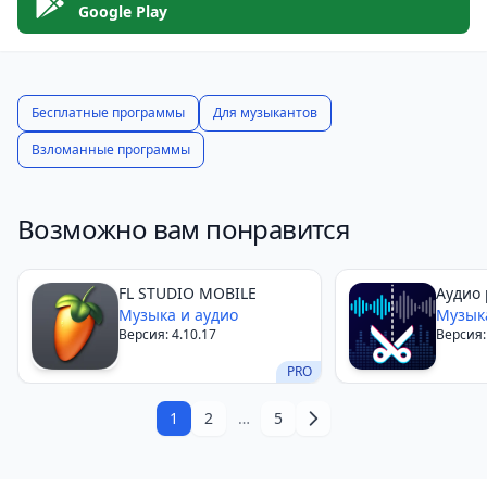
отличным выбором.
Google Play
Бесплатные программы
Для музыкантов
Взломанные программы
Возможно вам понравится
FL STUDIO MOBILE
Аудио 
Музыка и аудио
Музык
Версия: 4.10.17
Версия:
PRO
1
2
…
5