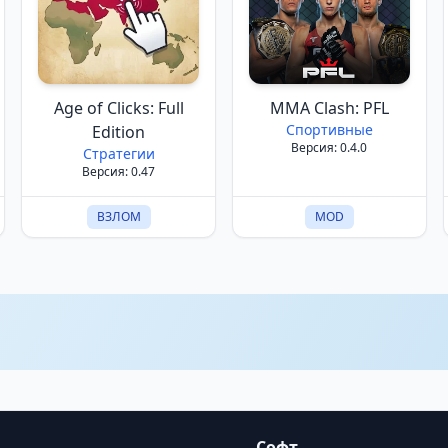
Age of Clicks: Full
MMA Clash: PFL
Спортивные
Edition
Версия: 0.4.0
Стратегии
Версия: 0.47
ВЗЛОМ
MOD
Софт