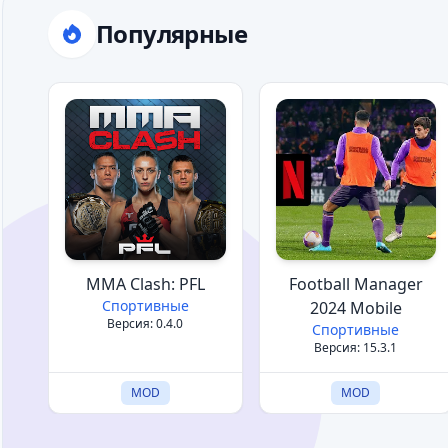
Популярные
MMA Clash: PFL
Football Manager
Спортивные
2024 Mobile
Версия: 0.4.0
Спортивные
Версия: 15.3.1
MOD
MOD