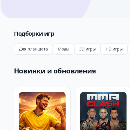
Подборки игр
Для планшета
Моды
3D игры
HD игры
Новинки и обновления