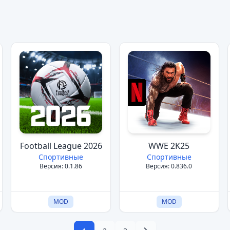
Football League 2026
WWE 2K25
Спортивные
Спортивные
Версия: 0.1.86
Версия: 0.836.0
MOD
MOD