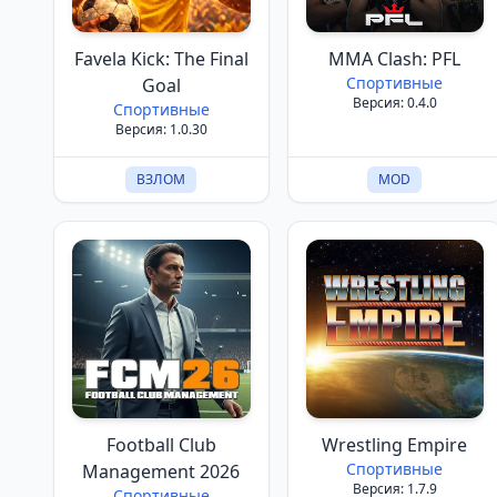
Favela Kick: The Final
MMA Clash: PFL
Спортивные
Goal
Версия: 0.4.0
Спортивные
Версия: 1.0.30
ВЗЛОМ
MOD
Football Club
Wrestling Empire
Спортивные
Management 2026
Версия: 1.7.9
Спортивные