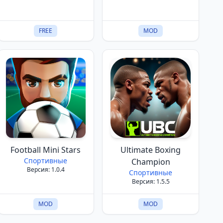
FREE
MOD
Football Mini Stars
Ultimate Boxing
Спортивные
Champion
Версия: 1.0.4
Спортивные
Версия: 1.5.5
MOD
MOD