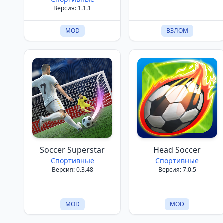
Версия: 1.1.1
MOD
ВЗЛОМ
Soccer Superstar
Head Soccer
Спортивные
Спортивные
Версия: 0.3.48
Версия: 7.0.5
MOD
MOD