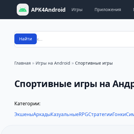
APK4Android
Игры
Приложения
Поиск
Найти
»
»
Главная
Игры на Android
Спортивные игры
Спортивные игры на Анд
Категории:
Экшены
Аркады
Казуальные
RPG
Стратегии
Гонки
Си