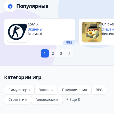
Популярные
CSMiX
Chicke
Экшены
Экше
Версия: 6
Версия:
FREE
1
2
3
Категории игр
Симуляторы
Экшены
Приключения
RPG
Стратегии
Головоломки
+ Еще 8