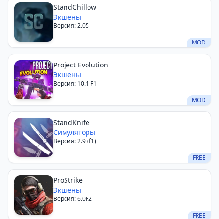
StandChillow
Экшены
Версия: 2.05
MOD
Project Evolution
Экшены
Версия: 10.1 F1
MOD
StandKnife
Симуляторы
Версия: 2.9 (f1)
FREE
ProStrike
Экшены
Версия: 6.0F2
FREE