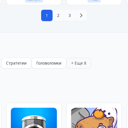
1
2
3
Стратегии
Головоломки
+ Еще 8