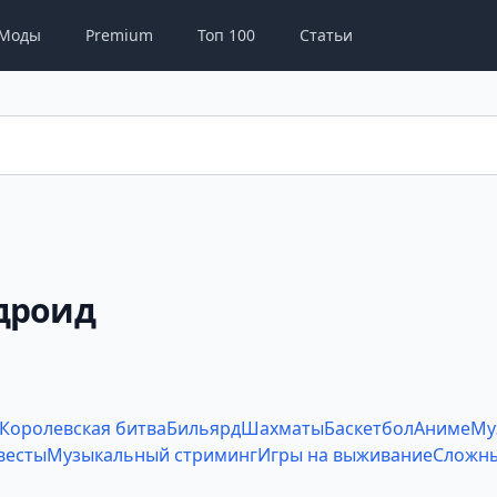
Моды
Premium
Топ 100
Статьи
дроид
Королевская битва
Бильярд
Шахматы
Баскетбол
Аниме
Му
весты
Музыкальный стриминг
Игры на выживание
Сложны