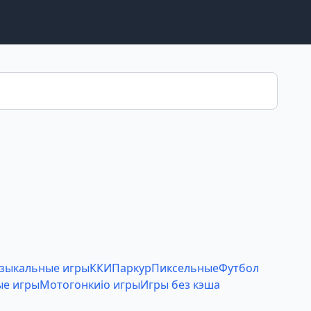
зыкальные игры
ККИ
Паркур
Пиксельные
Футбол
е игры
Мотогонки
io игры
Игры без кэша