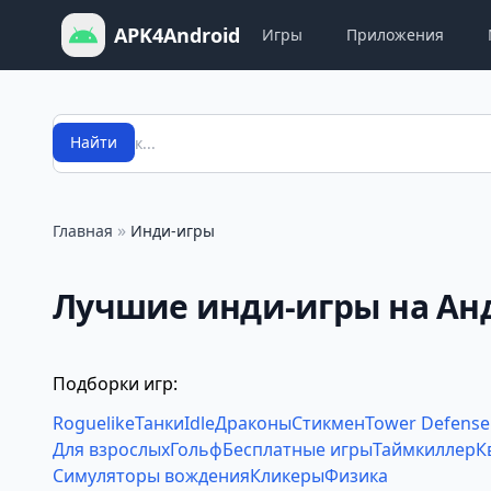
APK4Android
Игры
Приложения
Поиск
Найти
»
Главная
Инди-игры
Лучшие инди-игры на Ан
Подборки игр:
Roguelike
Танки
Idle
Драконы
Стикмен
Tower Defense
Для взрослых
Гольф
Бесплатные игры
Таймкиллер
К
Симуляторы вождения
Кликеры
Физика