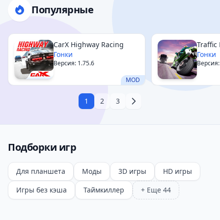
Популярные
CarX Highway Racing
Traffic
Гонки
Гонки
Версия: 1.75.6
Версия:
MOD
1
2
3
Подборки игр
Для планшета
Моды
3D игры
HD игры
Игры без кэша
Таймкиллер
+ Еще 44