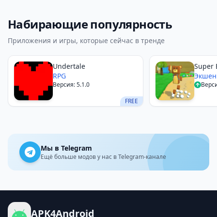
Набирающие популярность
Приложения и игры, которые сейчас в тренде
Undertale
Super 
RPG
Экше
Версия: 5.1.0
Верси
FREE
Мы в Telegram
Ещё больше модов у нас в Telegram-канале
APK4Android