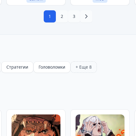
1
2
3
Стратегии
Головоломки
+ Еще 8