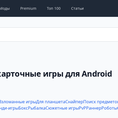
Моды
Premium
Топ 100
Статьи
арточные игры для Android
Взломанные игры
Для планшета
Снайпер
Поиск предмето
нди-игры
Бокс
Рыбалка
Сюжетные игры
PvP
Раннер
Роботы