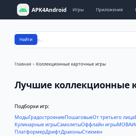
APK4Android
Игры
Приложения
Поиск
Найти
»
Главная
Коллекционные карточные игры
Лучшие коллекционные к
Подборки игр:
Моды
Градостроение
Пошаговые
От третьего лица
Кулинарные игры
Самолеты
Оффлайн игры
MOBA
И
Платформер
Дрифт
Драконы
Стикмен