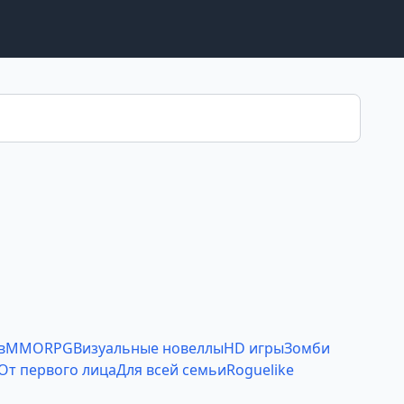
в
MMORPG
Визуальные новеллы
HD игры
Зомби
От первого лица
Для всей семьи
Roguelike