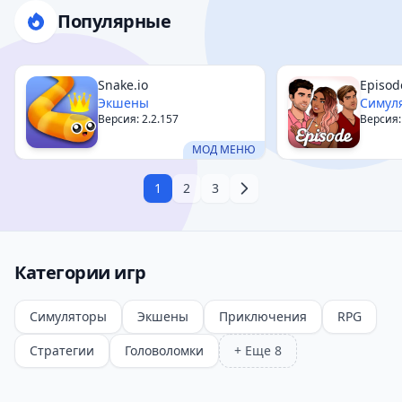
Популярные
Snake.io
Episod
Экшены
Симул
Версия: 2.2.157
Версия:
МОД МЕНЮ
1
2
3
Категории игр
Симуляторы
Экшены
Приключения
RPG
Стратегии
Головоломки
+ Еще 8