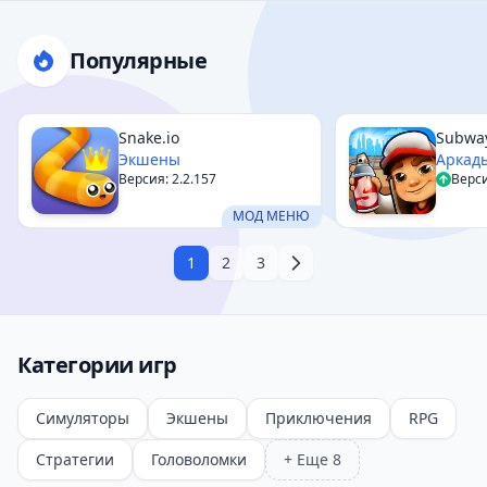
Популярные
Snake.io
Subway
Экшены
Аркад
Версия: 2.2.157
Верси
МОД МЕНЮ
1
2
3
Категории игр
Симуляторы
Экшены
Приключения
RPG
Стратегии
Головоломки
+ Еще 8