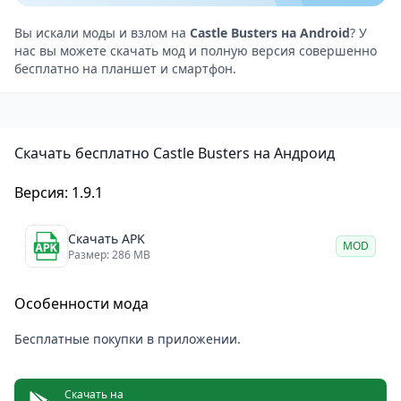
вносит свои коррективы в общую тактику, меняя
углы атаки и варианты обороны.
Вы искали моды и взлом на
Castle Busters на Android
? У
нас вы можете скачать мод и полную версия совершенно
Экспериментируйте со стилями, ведь здесь нет
бесплатно на планшет и смартфон.
неправильных стратегий, если они приносят
победу.
Ваша собственная крепость служит одновременно
Скачать бесплатно Castle Busters на Андроид
щитом и грозным оружием. Защита в этой игре —
это не просто пассивное ожидание штурма.
Версия: 1.9.1
Укрепляйте уязвимые участки, оставляйте
обманные маневры и заманивайте соперников в
Скачать APK
MOD
хитрые ловушки. Пусть враг думает, что нашел
Размер: 286 MB
слабое место, пока вы готовите для него
Особенности мода
сокрушительный ответный удар.
Рейтинговые бои и развитие
Бесплатные покупки в приложении.
Победы открывают доступ к кузнице, где можно
улучшать характеристики своих подопечных.
Скачать на