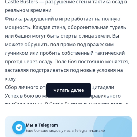
Castle Busters — разрушение стен и тактика осад в
реальном времени
Физика разрушений в игре работает на полную
мощность. Каждая стена, оборонительная турель
или башня могут быть стерты с лица земли. Вы
можете обрушить пол прямо под вражеским
лучником или пробить собственный тактический
проход через осаду. Поле боя постоянно меняется,
заставляя подстраиваться под новые условия на
ходу.
Сбор личного отряда и укрепление цитадели
Читать далее
Успех в бою во многом зависит от правильного
подбора армии. В Castle Busters вы можете взять с
собой ровно восемь боевых юнитов. На выбор
доступны рыцари, маги, подрывники, снайперы и
Мы в Telegram
огромные разрушительные монстры. Каждый воин
Ещё больше модов у нас в Telegram-канале