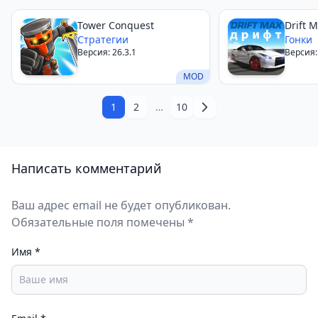
Tower Conquest
Drift 
Стратегии
Гонки
Версия: 26.3.1
Версия:
MOD
1
2
…
10
Написать комментарий
Ваш адрес email не будет опубликован.
Обязательные поля помечены *
Имя
*