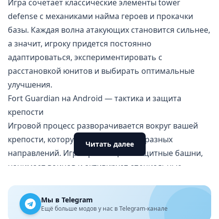
Игра сочетает классические элементы tower
defense с механиками найма героев и прокачки
базы. Каждая волна атакующих становится сильнее,
а значит, игроку придется постоянно
адаптироваться, экспериментировать с
расстановкой юнитов и выбирать оптимальные
улучшения.
Fort Guardian на Android — тактика и защита
крепости
Игровой процесс разворачивается вокруг вашей
крепости, которую атакуют враги с разных
Читать далее
направлений. Игрок размещает защитные башни,
нанимает воинов и активирует специальные
способности героев, чтобы остановить нашествие.
Каждый юнит обладает уникальными
Мы в Telegram
характеристиками: одни эффективны против
Ещё больше модов у нас в Telegram-канале