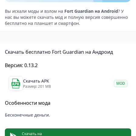
пехоты, другие справляются с бронированными
целями.
Вы искали моды и взлом на
Fort Guardian на Android
? У
нас вы можете скачать мод и полную версия совершенно
Ресурсы добываются за победы и успешно
бесплатно на планшет и смартфон.
отраженные атаки. Их можно тратить на
модернизацию башен, усиление героев или
открытие новых типов юнитов. Баланс между
Скачать бесплатно Fort Guardian на Андроид
защитой и экономикой — ключевой элемент
стратегии. Ошибки в распределении средств
Версия: 0.13.2
быстро приводят к прорыву обороны.
Визуально игра выдержана в ярком мультяшном
Скачать APK
MOD
стиле с четкой анимацией боев. Управление
Размер: 201 MB
интуитивное: достаточно тапов и свайпов, чтобы
Особенности мода
расставить войска и активировать умения.
Атмосфера напряженная, но при этом не давит —
Бесконечные деньги.
каждая волна дает возможность передохнуть и
подготовиться.
Скачать на