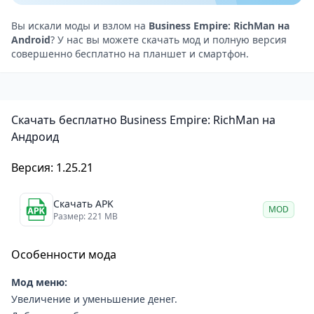
игроков в гонке за богатством.
Персонализация: настройте свою компанию,
Вы искали моды и взлом на
Business Empire: RichMan на
Android
? У нас вы можете скачать мод и полную версия
выбирая логотипы, названия и уникальный стиль.
совершенно бесплатно на планшет и смартфон.
Экономика и стратегия
В игре важно грамотно распределять ресурсы,
следить за состоянием рынка и находить баланс
Скачать бесплатно Business Empire: RichMan на
между рисками и стабильностью. Вы можете
Андроид
выбрать агрессивный путь быстрого роста или
сосредоточиться на долгосрочной стабильности.
Версия: 1.25.21
Графика и атмосфера
Игра выполнена в минималистичном стиле,
Скачать APK
MOD
Размер: 221 MB
который не отвлекает от анализа и принятия
решений. Звуковое сопровождение помогает
Особенности мода
создать атмосферу серьёзного бизнеса, а
интерфейс прост и интуитивно понятен.
Мод меню:
Кому подойдёт игра Business Empire: RichMan?
Увеличение и уменьшение денег.