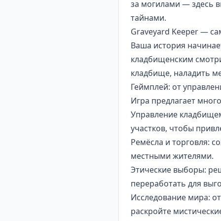
за могилами — здесь 
тайнами.
Graveyard Keeper — с
Ваша история начинает
кладбищенским смотри
кладбище, наладить ме
Геймплей: от управле
Игра предлагает мног
Управление кладбищем
участков, чтобы привл
Ремёсла и торговля: с
местными жителями.
Этические выборы: ре
переработать для выг
Исследование мира: от
раскройте мистически