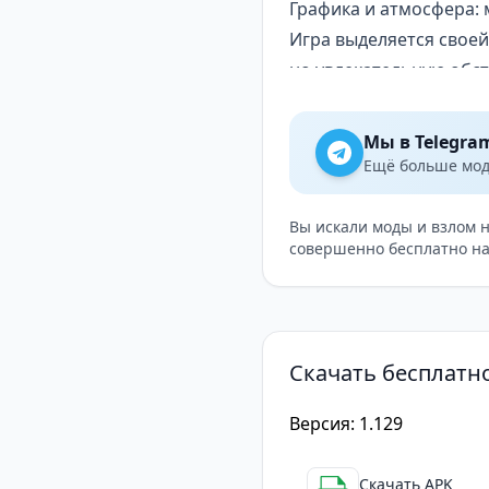
Графика и атмосфера: 
Игра выделяется свое
но увлекательную обст
медитативное настрое
Почему стоит сыграть 
Мы в Telegra
Graveyard Keeper — эт
Ещё больше модо
стратегии и чёрного ю
игровые механики и во
Вы искали моды и взлом 
совершенно бесплатно на
Скачайте Graveyard Ke
каждое ваше решение б
Скачать бесплатно
Версия: 1.129
Скачать APK