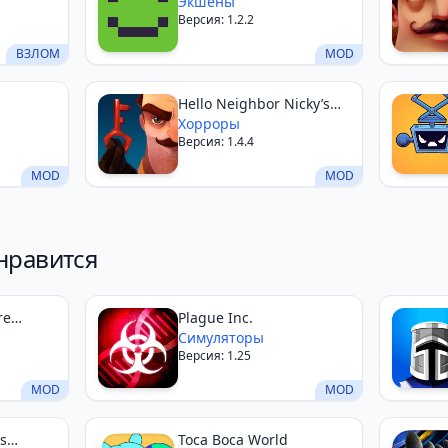
Despot
Экшены
Версия: 1.2.2
ВЗЛОМ
MOD
Hello Neighbor Nicky’s
Diaries
Хорроры
Версия: 1.4.4
MOD
MOD
нравится
re
Plague Inc.
Симуляторы
Версия: 1.25
MOD
MOD
s
Toca Boca World