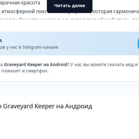
мрачная красота
Читать далее
й атмосферной пиксельной графикой, которая гармонич
ановку. Саундтрек идеально дополняет общий стиль, по
ние работы кладбищенского смотрителя.
в Graveyard Keeper?
m
о не просто симулятор, а увлекательное приключение,
в у нас в Telegram-канале
мора. Игра придётся по душе тем, кто ищет необычный
зможность исследовать загадочный мир, полный тайн и
на
Graveyard Keeper на Android
? У нас вы можете скачать мод 
 планшет и смартфон.
eper и погрузитесь в захватывающую атмосферу кладби
удет иметь свои последствия!
 Graveyard Keeper на Андроид