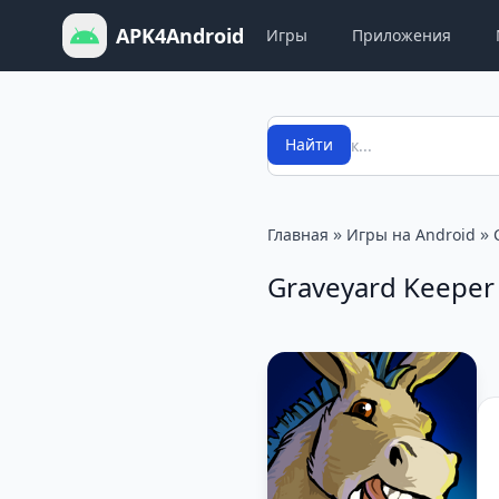
APK4Android
Игры
Приложения
Поиск
Найти
»
»
Главная
Игры на Android
Graveyard Keeper