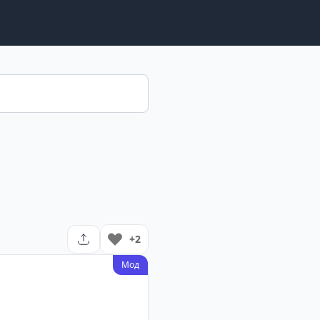
+2
Мод