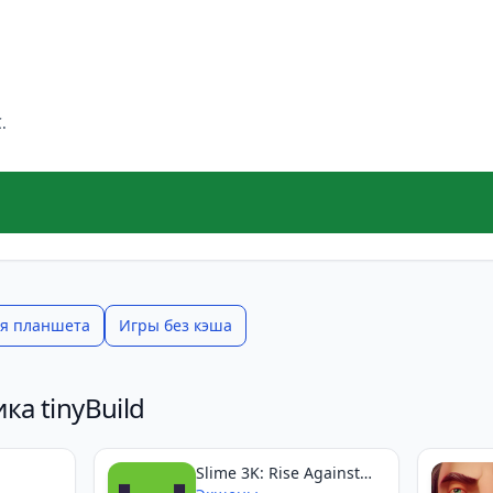
.
я планшета
Игры без кэша
ка tinyBuild
Slime 3K: Rise Against