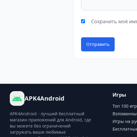
Сохранить моё имя
Отправить
Игры
APK4Android
Топ 100 игр
APK4Android - лучший бесплатный
Взломанны
магазин приложений для Android, где
Игры на ру
вы можете без ограничений
Бесплатны
загружать ваши любимые