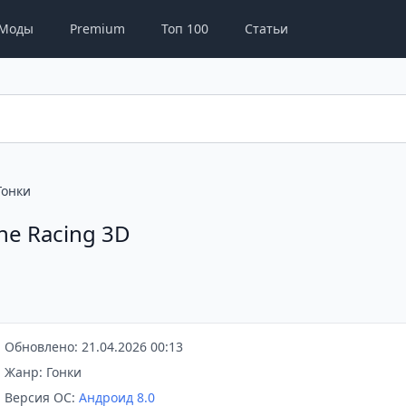
Моды
Premium
Топ 100
Статьи
Гонки
ne Racing 3D
Обновлено: 21.04.2026 00:13
Жанр: Гонки
Версия ОС:
Андроид 8.0