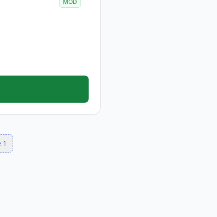
MOD
 1