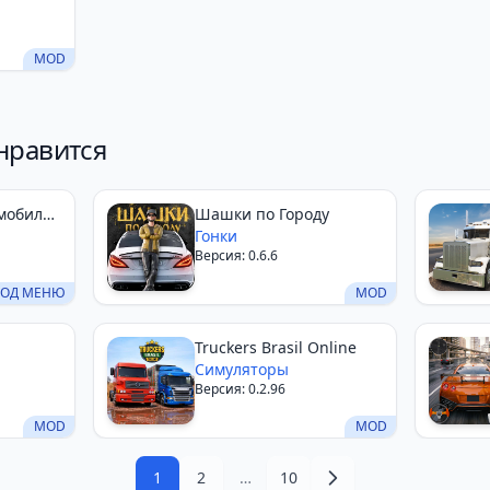
MOD
нравится
мобиля
Шашки по Городу
Гонки
Версия: 0.6.6
ОД МЕНЮ
MOD
Truckers Brasil Online
Симуляторы
Версия: 0.2.96
MOD
MOD
1
2
…
10