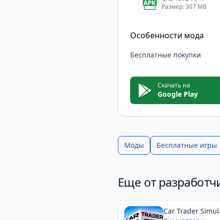
Размер: 307 MB
Особенности мода
Бесплатные покупки
Скачать на
Google Play
Моды
Бесплатные игры
Еще от разработч
Car Trader Simul