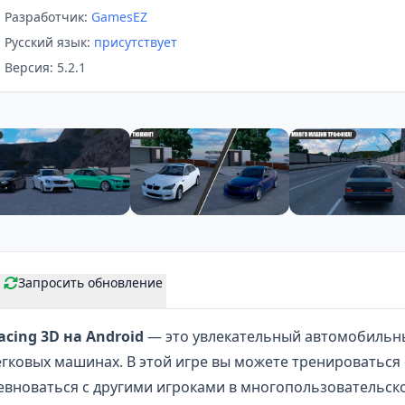
Разработчик:
GamesEZ
Русский язык:
присутствует
Версия: 5.2.1
Запросить обновление
acing 3D на Android
— это увлекательный
автомобильн
гковых машинах. В этой игре вы можете тренироваться 
ревноваться с другими игроками в многопользовательск