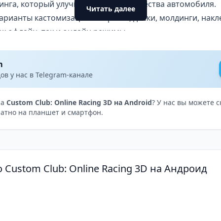
инга, который улучшает ходовые качества автомобиля.
Читать далее
рианты кастомизации: покраска, диски, молдинги, накле
ак офлайн, так и онлайн режимы.
ыполненные в разных стилях, позволят вам насладиться
m
в у нас в Telegram-канале
на
Custom Club: Online Racing 3D на Android
? У нас вы можете 
атно на планшет и смартфон.
 Custom Club: Online Racing 3D на Андроид