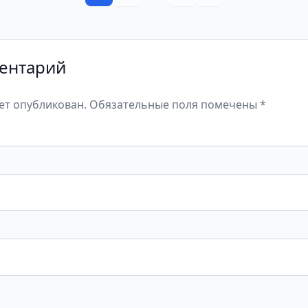
ентарий
дет опубликован. Обязательные поля помечены *