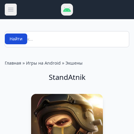
Открыть меню
Поиск
Найти
»
»
Главная
Игры на Android
Экшены
StandAtnik