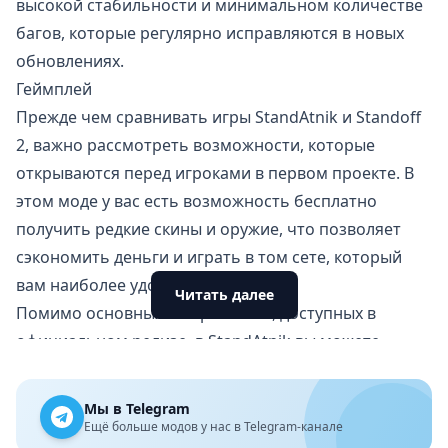
высокой стабильности и минимальном количестве
багов, которые регулярно исправляются в новых
обновлениях.
Геймплей
Прежде чем сравнивать игры StandAtnik и Standoff
2, важно рассмотреть возможности, которые
открываются перед игроками в первом проекте. В
этом моде у вас есть возможность бесплатно
получить редкие скины и оружие, что позволяет
сэкономить деньги и играть в том сете, который
вам наиболее удобен.
Читать далее
Помимо основных PvP-режимов, доступных в
официальном релизе, в StandAtnik вы можете
наслаждаться авторскими состязаниями, такими
как «Гранатовые войны» и «Дуэль снайперов». Если
Мы в Telegram
вы ищете захватывающие перестрелки с друзьями
Ещё больше модов у нас в Telegram-канале