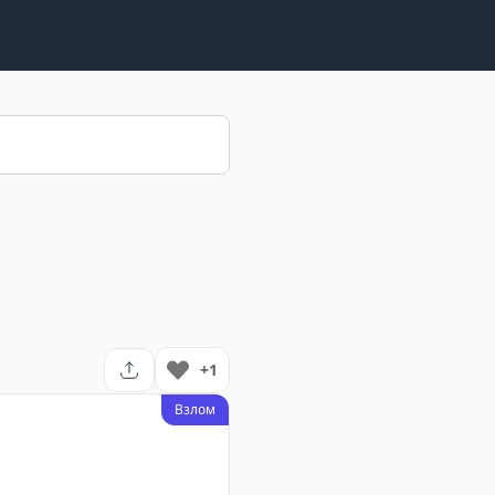
+1
Взлом