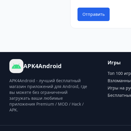
Отправить
Игры
APK4Android
Топ 100 игр
APK4Android - лучший бесплатный
Взломанны
магазин приложений для Android, где
Игры на ру
вы можете без ограничений
Бесплатны
загружать ваши любимые
приложения Premium / MOD / Hack /
APK.