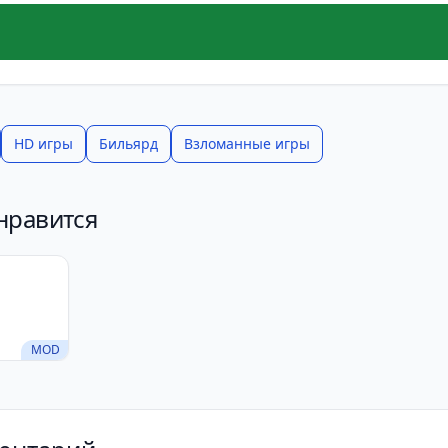
HD игры
Бильярд
Взломанные игры
нравится
MOD