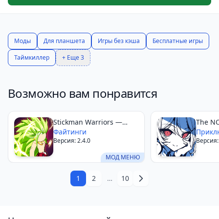
Моды
Для планшета
Игры без кэша
Бесплатные игры
Таймкиллер
+ Еще 3
Возможно вам понравится
Stickman Warriors —
The NO
Super Dragon Shadow
Файтинги
AND m
Прикл
Версия: 2.4.0
Версия: 
Fight
МОД МЕНЮ
1
2
…
10