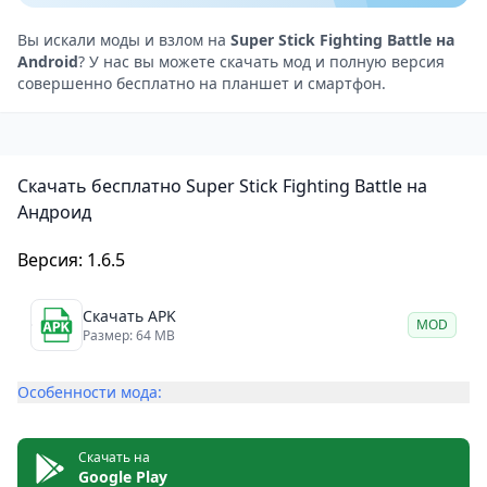
Управляйте своим персонажем, чтобы бегать,
прыгать и сражаться. Используйте различные луки,
Вы искали моды и взлом на
Super Stick Fighting Battle на
Android
? У нас вы можете скачать мод и полную версия
стрелы и щиты, чтобы повысить свои способности
совершенно бесплатно на планшет и смартфон.
и стать лучшим воином с палкой. Доминируйте в
этих играх и завоюйте победу!
Ключевые особенности игры Super Stick Fighting
Скачать бесплатно Super Stick Fighting Battle на
Battle на Android
Андроид
Спасите мир, одержав победу в битве на палках.
Поражайте воображение невероятными боевыми
Версия: 1.6.5
приёмами с использованием палок.
Удобное и интуитивно понятное управление в бою
Скачать APK
MOD
Размер: 64 MB
на палках.
Сражайтесь на мечах и с помощью палок — выбор
Особенности мода:
за вами.
Применяйте боевые навыки, чтобы одолеть врагов.
Скачать на
Google Play