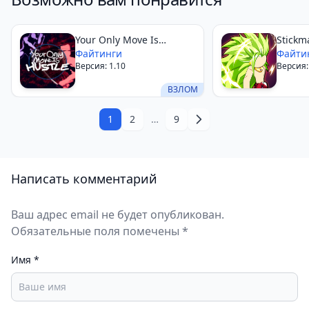
Your Only Move Is
Stickm
HUSTLE
Файтинги
Super
Файти
Версия: 1.10
Версия: 
Fight
ВЗЛОМ
1
2
…
9
Написать комментарий
Ваш адрес email не будет опубликован.
Обязательные поля помечены *
Имя
*