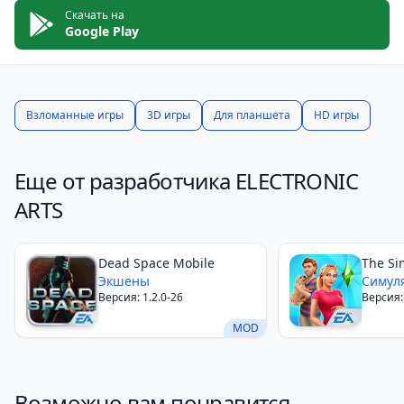
Скачать на
Google Play
Взломанные игры
3D игры
Для планшета
HD игры
Еще от разработчика ELECTRONIC
ARTS
Dead Space Mobile
The Si
Экшены
Симул
Версия: 1.2.0-26
Версия:
MOD
Возможно вам понравится