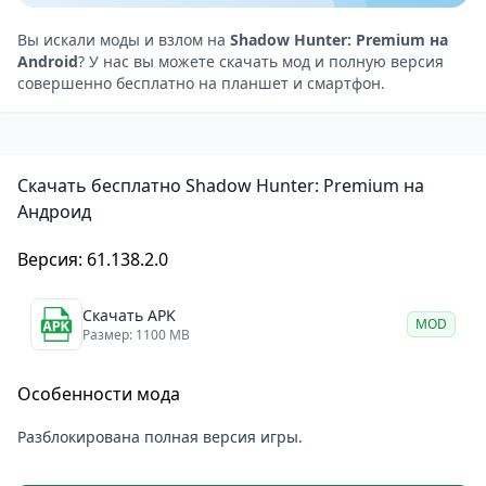
вы быстро сможете начать играть.
Если вам нравятся игры про охоту на монстров и
Вы искали моды и взлом на
Shadow Hunter: Premium на
Android
? У нас вы можете скачать мод и полную версия
развитие персонажа, то многопользовательский
совершенно бесплатно на планшет и смартфон.
режим Demon Hunter: Premium точно придется вам
по вкусу. Вы сможете объединяться с другими
игроками в группы и сражаться с боссами вместе,
Скачать бесплатно Shadow Hunter: Premium на
что добавит разнообразия в игровой процесс и
Андроид
позволит вам взаимодействовать с другими
игроками.
Версия: 61.138.2.0
В целом,
Shadow Hunter: Premium
— это
качественная игра, которая предлагает интересный
Скачать APK
MOD
Размер: 1100 MB
игровой процесс, красивую графику и хорошее
звуковое сопровождение. Если вы любите игры в
Особенности мода
жанре экшен и RPG, то эта игра стоит вашего
внимания.
Разблокирована полная версия игры.