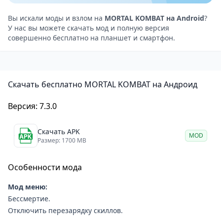
отличной графикой и реалистичными анимациями,
которые делают бои еще более зрелищными и
Вы искали моды и взлом на
MORTAL KOMBAT на Android
?
У нас вы можете скачать мод и полную версия
эффектными. Кроме того, в игре присутствует
совершенно бесплатно на планшет и смартфон.
большое количество кровавых эффектов, что
делает ее не подходящей для детей.
Управление в игре выполнено с помощью
Скачать бесплатно MORTAL KOMBAT на Андроид
сенсорного экрана, что может показаться
некоторым игрокам неудобным, но после
Версия: 7.3.0
небольшой практики можно привыкнуть к нему. В
игре также есть возможность настраивать
Скачать APK
MOD
управление под свои предпочтения.
Размер: 1700 MB
Плюсы игры
Особенности мода
Широкий выбор персонажей
Отличная графика и реалистичные анимации
Мод меню:
Многопользовательский режим
Бессмертие.
Настраиваемое управление
Отключить перезарядку скиллов.