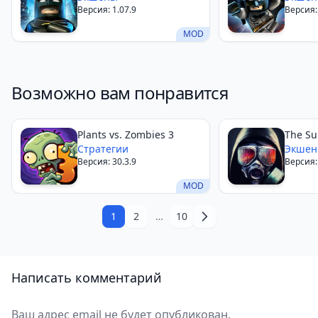
Версия: 1.07.9
Версия: 
MOD
Возможно вам понравится
Plants vs. Zombies 3
The Su
Стратегии
Экше
Версия: 30.3.9
Версия: 
MOD
1
2
…
10
Написать комментарий
Ваш адрес email не будет опубликован.