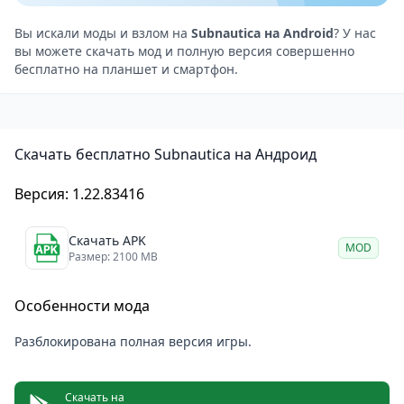
ограничен — кооператив не реализован, несмотря
на ожидания фанатов.
Вы искали моды и взлом на
Subnautica на Android
? У нас
вы можете скачать мод и полную версия совершенно
Визуал — красочный 3D с биолюминесцентными
бесплатно на планшет и смартфон.
растениями и реалистичной водой, создающий
контраст между красотой и ужасом. Саундтрек —
атмосферный, с хоровыми и техно-мотивами, но
Скачать бесплатно Subnautica на Андроид
озвучка персонажей слабая, а звуки Левиафанов
пугают.
Версия: 1.22.83416
Плюсы
Сюжет: Захватывающая история с тайнами,
Скачать APK
MOD
раскрываемыми через логи.
Размер: 2100 MB
Биомы: Разнообразие локаций (рифы, вулканы,
Особенности мода
пещеры) мотивирует исследовать.
Управление: Сенсорное управление плавное, с
Разблокирована полная версия игры.
поддержкой контроллеров.
Атмосфера: Жуткие глубины вызывают трепет и
Скачать на