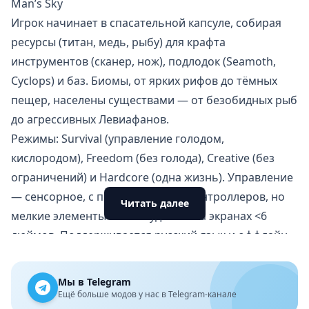
Man’s Sky
Игрок начинает в спасательной капсуле, собирая
ресурсы (титан, медь, рыбу) для крафта
инструментов (сканер, нож), подлодок (Seamoth,
Cyclops) и баз. Биомы, от ярких рифов до тёмных
пещер, населены существами — от безобидных рыб
до агрессивных Левиафанов.
Режимы: Survival (управление голодом,
кислородом), Freedom (без голода), Creative (без
ограничений) и Hardcore (одна жизнь). Управление
— сенсорное, с поддержкой MFi-контроллеров, но
Читать далее
мелкие элементы HUD неудобны на экранах <6
дюймов. Поддерживается русский язык и оффлайн-
режим. Проблемы включают редкие баги текстур
(поп-in) и неинтуитивные подсказки для новичков,
Мы в Telegram
что затрудняет прогресс без гайдов. Мультиплеер
Ещё больше модов у нас в Telegram-канале