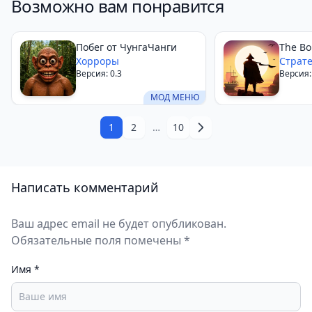
Возможно вам понравится
крафт. Яркие биомы, сюжет и атмосфера глубин
делают игру незабываемой, но баги и сложность
могут отпугнуть новичков. Рекомендуется для 10–
Побег от ЧунгаЧанги
The Bo
20-часовых сессий, особенно если вы готовы к
Хорроры
Страт
Версия: 0.3
Версия:
подводным ужасам. Для менее пугающего опыта
МОД МЕНЮ
попробуйте Raft Survival.
1
2
…
10
Написать комментарий
Ваш адрес email не будет опубликован.
Обязательные поля помечены *
Имя
*