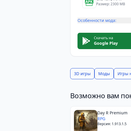
Размер: 2300 MB
Особенности мода:
Скачать на
Google Play
3D игры
Моды
Игры 
Возможно вам по
Day R Premium
RPG
Версия: 1.913.1.5