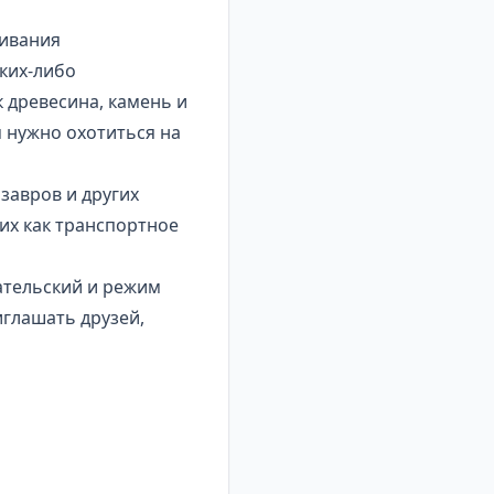
живания
аких-либо
к древесина, камень и
 нужно охотиться на
озавров
и других
их как транспортное
ательский и режим
иглашать друзей,