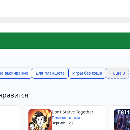
на выживание
Для планшета
Игры без кэша
+ Еще 3
нравится
Don’t Starve Together
Приключения
Версия: 1.2.7