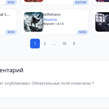
MOD
ВЗЛОМ
ой 5:
Niffelheim
Экшены
Версия: 1.8.14
MOD
MOD
1
2
…
10
ентарий
дет опубликован. Обязательные поля помечены *