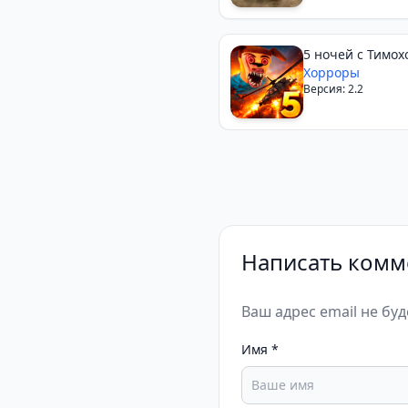
5 ночей с Тимох
ОСТРОВ
Хорроры
Версия: 2.2
Написать комм
Ваш адрес email не бу
Имя
*