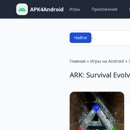
APK4Android
Игры
Приложения
Поиск
Найти
»
»
Главная
Игры на Android
ARK: Survival Evol