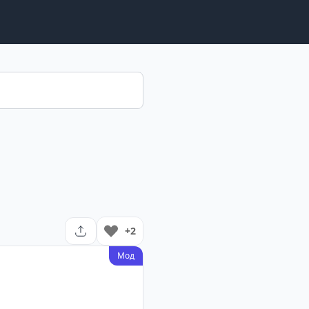
+2
Мод