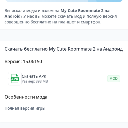
и, в конечном итоге, влиять на концовку. Эта
система делает каждое прохождение уникальным.
Вы искали моды и взлом на
My Cute Roommate 2 на
Android
? У нас вы можете скачать мод и полную версия
Графика и технические аспекты
совершенно бесплатно на планшет и смартфон.
Одной из главных изюминок My Cute Roommate 2
является обновлённая графика. Игра выполнена в
полном 3D, что делает персонажей и окружение
Скачать бесплатно My Cute Roommate 2 на Андроид
более живыми и реалистичными. Проект
отличается высоким качеством анимации и
Версия: 15.06150
детализации, что редко встречается в играх
подобного жанра.
Скачать APK
MOD
Игра доступна на Android и оптимизирована для
Размер: 898 MB
мобильных устройств. Она позволяет полностью
Особенности мода
погрузиться в атмосферу симулятора свиданий, где
каждый ваш выбор имеет значение.
Полная версия игры.
Симулятор свиданий с новыми сюжетами
My Cute Roommate 2
— это достойное