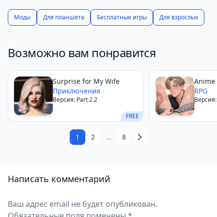
подробные руководства помогут вам с лёгкостью
преодолеть любые преграды.
Моды
Для планшета
Бесплатные игры
Для взрослых
Witch Hunter
регулярно обновляется, включая
новые функции и улучшения, что делает каждую
Возможно вам понравится
новую версию ещё более увлекательной. Это игра
для тех, кто жаждет неожиданных приключений,
Surprise for My Wife
Anime 
наслаждается харизматичными персонажами и с
Приключения
Stories
RPG
увлечением погружается в интригующее
Версия: Part 2.2
Версия:
повествование.
FREE
1
2
…
8
Написать комментарий
Ваш адрес email не будет опубликован.
Обязательные поля помечены *