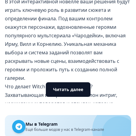
В этой интерактивной новелле ваши решения будут
играть ключевую роль в развитии сюжета и
определении финала. Под вашим контролем
окажутся персонажи, вдохновленные героями
популярного мультсериала «Чародейки», включая
Ирму, Вилл и Корнелию. Уникальная механика
выбора и система заданий позволят вам
раскрывать новые сцены, взаимодействовать с
героями и проложить путь к созданию полной
галереи.
Что делает Witch Hunter особенной?
Читать далее
Захватывающая история: сюжет полон интриг,
неожиданных поворотов и отсылок, которые
оценят фанаты жанра.
Известные персонажи: знакомые героини
Мы в Telegram
приобретают новые черты, добавляя игре
Ещё больше модов у нас в Telegram-канале