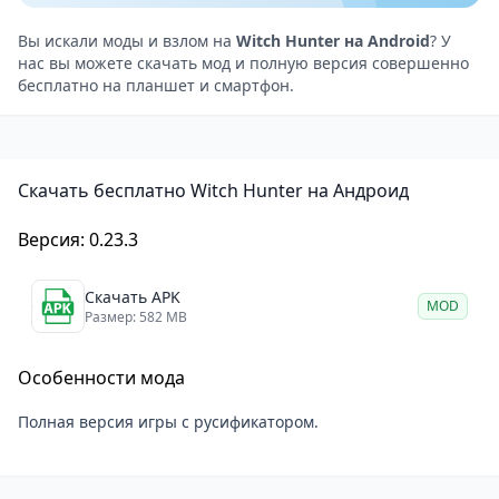
оригинальности.
Качественная графика: высокодетализированная
Вы искали моды и взлом на
Witch Hunter на Android
? У
нас вы можете скачать мод и полную версия совершенно
рисовка делает каждую сцену запоминающейся.
бесплатно на планшет и смартфон.
Полная свобода: игра полностью лишена цензуры,
предоставляя полный доступ к хентай-сценам.
Поддержка русификации: русскоязычные игроки
Скачать бесплатно Witch Hunter на Андроид
смогут насладиться сюжетом без языковых
барьеров.
Версия: 0.23.3
Гибкость прохождения: вы можете воспользоваться
читами, чтобы быстрее открыть галерею или
Скачать APK
MOD
решить сложные задачи.
Размер: 582 MB
Игра доступна как для компьютеров, так и для
Особенности мода
мобильных устройств, что делает её
привлекательной для широкой аудитории. Если у
Полная версия игры с русификатором.
вас возникают трудности, например, с поиском
редких предметов или открытием скрытых сцен,