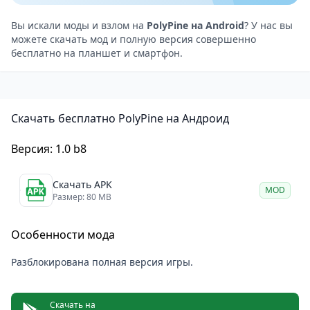
падает снег, влияя на доступные действия.
Разработчики из IndieArk добавили элементы
Вы искали моды и взлом на
PolyPine на Android
? У нас вы
можете скачать мод и полную версия совершенно
исследования — тропинки ведут к скрытым полянам
бесплатно на планшет и смартфон.
с редкими растениями. Управление
оптимизировано для сенсорных экранов, без
лишних жестов.
Скачать бесплатно PolyPine на Андроид
Особенности
Процедурная генерация мира: каждый лес
Версия: 1.0 b8
уникален, полон сюрпризов.
Смена сезонов: влияет на ресурсы и события,
Скачать APK
MOD
добавляя глубину.
Размер: 80 MB
Взаимодействие с фауной: животные реагируют на
Особенности мода
действия, иногда помогают.
Свободное строительство: сотни предметов для
Разблокирована полная версия игры.
кастомизации лагеря.
Пиксель-арт выделяет PolyPine среди современных
Скачать на