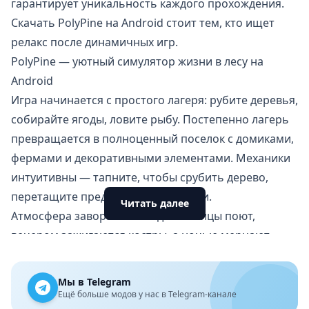
гарантирует уникальность каждого прохождения.
Скачать PolyPine на Android стоит тем, кто ищет
релакс после динамичных игр.
PolyPine — уютный симулятор жизни в лесу на
Android
Игра начинается с простого лагеря: рубите деревья,
собирайте ягоды, ловите рыбу. Постепенно лагерь
превращается в полноценный поселок с домиками,
фермами и декоративными элементами. Механики
интуитивны — тапните, чтобы срубить дерево,
перетащите предмет для постройки.
Читать далее
Атмосфера завораживает: днем птицы поют,
вечером зажигаются костры, а ночью мерцают
звезды. Животные — белки, олени, медведи —
бродят вокруг, иногда делясь ресурсами. Сезоны
Мы в Telegram
меняют ландшафт: весной цветут цветы, зимой
Ещё больше модов у нас в Telegram-канале