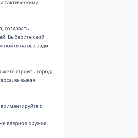
 и тактическими
, создавать
ей. Выберите свой
м пойти на все ради
ожете строить города,
хаоса, вызывая
спериментируйте с
же ядерное оружие.