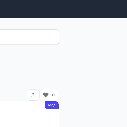
+1
Мод