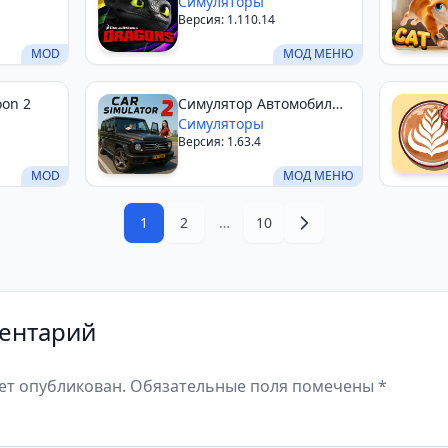
Олуха
Симуляторы
Версия: 1.110.14
MOD
МОД МЕНЮ
oon 2
Симулятор Автомобиля
2
Симуляторы
Версия: 1.63.4
MOD
МОД МЕНЮ
1
2
…
10
ентарий
дет опубликован. Обязательные поля помечены *