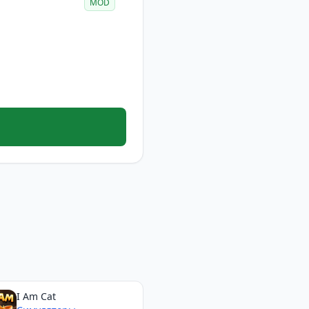
MOD
I Am Cat