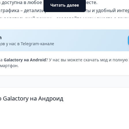
доступна в любое время и в любом месте.
Читать далее
 графика – детализированные элементы и удобный инте
льзовательский режим – создавайте миры вместе с друз
 почувствовать себя богом, определяя судьбу своего мир
m
в у нас в Telegram-канале
на
Galactory на Android
? У нас вы можете скачать мод и полну
смартфон.
 Galactory на Андроид