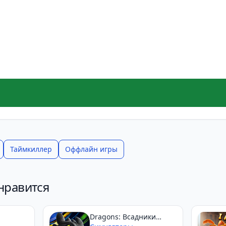
Таймкиллер
Оффлайн игры
нравится
Dragons: Всадники