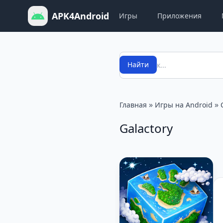
APK4Android
Игры
Приложения
Поиск
Найти
»
»
Главная
Игры на Android
Galactory