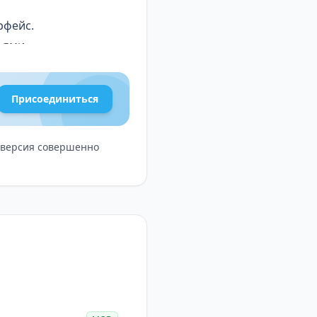
рфейс.
ьями.
а.
Присоединиться
ю версия совершенно