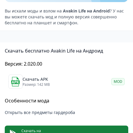
Социальное взаимодействие: В игре есть
множество общественных мест, где игроки могут
Вы искали моды и взлом на
Avakin Life на Android
? У нас
вы можете скачать мод и полную версия совершенно
встретиться и
пообщаться с другими игроками
из
бесплатно на планшет и смартфон.
всего мира. Это может быть отличным способом
найти новых друзей и познакомиться с людьми из
разных культур.
Скачать бесплатно Avakin Life на Андроид
Одежда и аксессуары: В игре есть большое
количество одежды и аксессуаров, которые можно
Версия: 2.020.00
купить для своего персонажа. Это позволяет
игрокам выразить себя и создать уникальный
Скачать APK
MOD
образ.
Размер: 142 MB
Анимированные танцы: Игроки могут купить
Особенности мода
анимированные танцы для своего персонажа,
которые можно использовать в клубах и на
Открыть все предметы гардероба
вечеринках. Это добавляет еще один уровень
веселья и развлечений в игру.
Скачать на