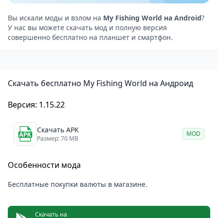
Динамически меняющаяся погода и время суток.
Можно играть без интернета.
Вы искали моды и взлом на
My Fishing World на Android
?
У нас вы можете скачать мод и полную версия
Интуитивно понятный интерфейс и простое
совершенно бесплатно на планшет и смартфон.
управление.
Онлайн-чат для общения с другими игроками.
Широкий выбор удилищ и снастей.
Скачать бесплатно My Fishing World на Андроид
Разнообразие тропической и пресноводной рыбы.
Для каждого вида рыбы доступна справочная
Версия: 1.15.22
информация.
Возможность поймать редких трофеев-монстров.
Скачать APK
MOD
Обновляемые задания для получения бонусов.
Размер: 70 MB
Альбом трофеев с подробной информацией о
Особенности мода
каждом.
Регулярно обновляемый рейтинг лидеров.
Бесплатные покупки валюты в магазине.
Скачать на