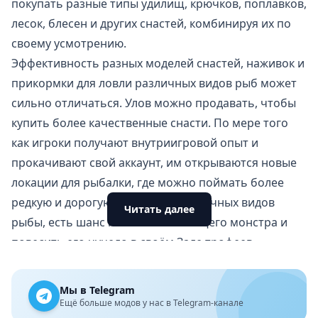
покупать разные типы удилищ, крючков, поплавков,
лесок, блесен и других снастей, комбинируя их по
своему усмотрению.
Эффективность разных моделей снастей, наживок и
прикормки для ловли различных видов рыб может
сильно отличаться. Улов можно продавать, чтобы
купить более качественные снасти. По мере того
как игроки получают внутриигровой опыт и
прокачивают свой аккаунт, им открываются новые
локации для рыбалки, где можно поймать более
редкую и дорогую рыбу. Кроме обычных видов
Читать далее
рыбы, есть шанс поймать настоящего монстра и
повесить его чучело в своём Зале трофеев.
Особенности игры My Fishing World на Android
Детально проработанные локации с высокой
Мы в Telegram
детализацией.
Ещё больше модов у нас в Telegram-канале