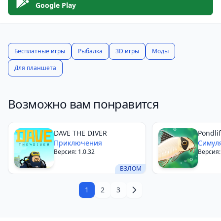
Google Play
Бесплатные игры
Рыбалка
3D игры
Моды
Для планшета
Возможно вам понравится
DAVE THE DIVER
Pondli
Приключения
More!
Симул
Версия: 1.0.32
Версия:
ВЗЛОМ
1
2
3