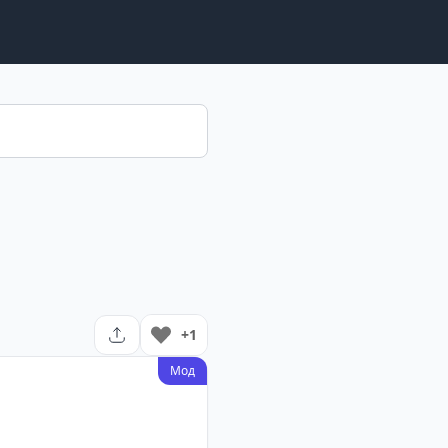
+1
Мод