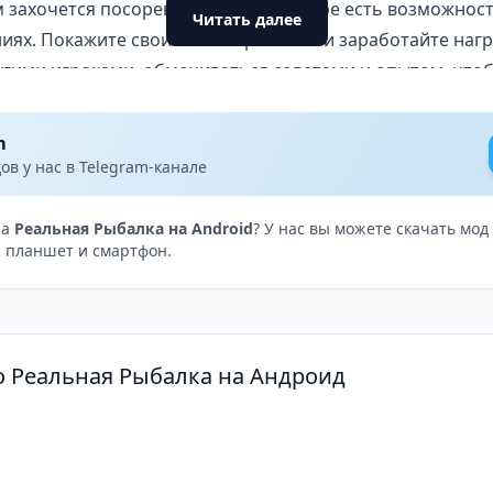
м захочется посоревноваться, то в игре есть возможност
Читать далее
иях. Покажите свои навыки рыбалки и заработайте нагр
угими игроками, обмениваться советами и опытом, что
shing / Реальная Рыбалка
m
балка реализована на высоком уровне. Вода, рыбы и о
в у нас в Telegram-канале
 реалистично. Звуковые эффекты также помогают созда
е.
на
Реальная Рыбалка на Android
? У нас вы можете скачать мод
 планшет и смартфон.
 — это превосходный симулятор рыбалки для Android, п
и, виды рыб и рыболовное снаряжение. Реалистичная ф
сть взаимодействия с другими игроками делают игру е
есной.
о Реальная Рыбалка на Андроид