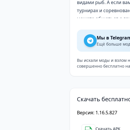
видами рыб. А если ва
турнирах и соревнован
можете общаться с др
рыболовные навыки.
Графика в игре True Fi
Мы в Telegra
Графика в Реальная Ры
Ещё больше модо
выглядят прекрасно и
присутствия на рыбалк
Вы искали моды и взлом 
совершенно бесплатно на
В целом, True Fishing
разнообразные локаци
рыб, а также возможно
увлекательной и интер
Скачать бесплатн
Версия: 1.16.5.827
Скачать APK