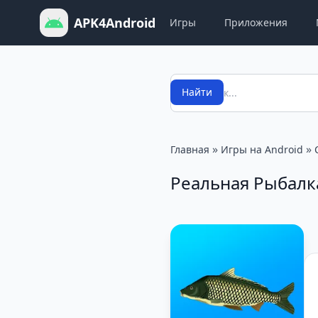
APK4Android
Игры
Приложения
Поиск
Найти
»
»
Главная
Игры на Android
Реальная Рыбалк