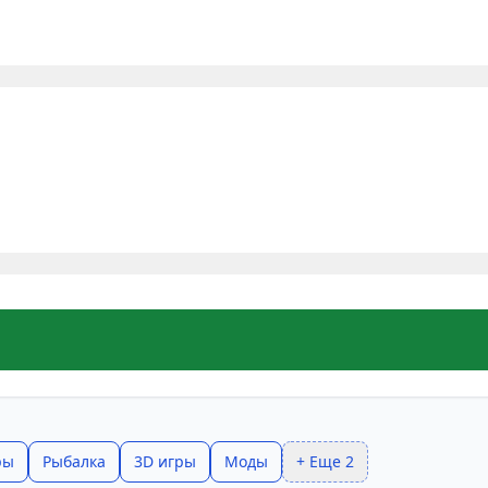
ры
Рыбалка
3D игры
Моды
+ Еще 2