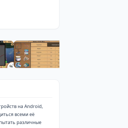
ройств на Android,
иться всеми её
спытать различные