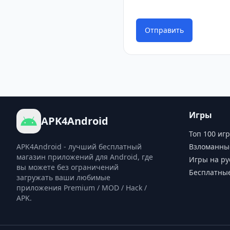
Отправить
Игры
APK4Android
Топ 100 игр
APK4Android - лучший бесплатный
Взломанны
магазин приложений для Android, где
Игры на ру
вы можете без ограничений
Бесплатны
загружать ваши любимые
приложения Premium / MOD / Hack /
APK.