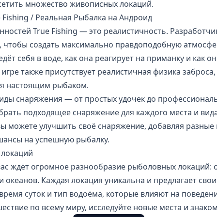
сетить множество живописных локаций.
 Fishing / Реальная Рыбалка на Андроид
нностей True Fishing — это реалистичность. Разработч
, чтобы создать максимально правдоподобную атмосфе
едёт себя в воде, как она реагирует на приманку и как о
В игре также присутствует реалистичная физика заброса,
бя настоящим рыбаком.
иды снаряжения — от простых удочек до профессионал
брать подходящее снаряжение для каждого места и вида
вы можете улучшить своё снаряжение, добавляя разные 
шансы на успешную рыбалку.
 локаций
ас ждёт огромное разнообразие рыболовных локаций: о
и океанов. Каждая локация уникальна и предлагает свои
 время суток и тип водоёма, которые влияют на поведен
ествие по всему миру, исследуйте новые места и знако