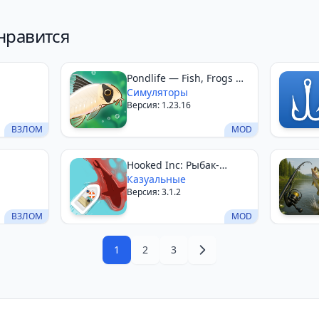
нравится
Pondlife — Fish, Frogs &
More!
Симуляторы
Версия: 1.23.16
ВЗЛОМ
MOD
Hooked Inc: Рыбак-
олигарх
Казуальные
Версия: 3.1.2
ВЗЛОМ
MOD
1
2
3