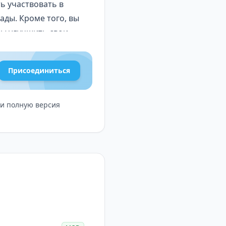
ь участвовать в
ады. Кроме того, вы
бы улучшить свои
Присоединиться
кружающая среда
ть ощущение
 и полную версия
редлагающий игрокам
изика и поведение
щё более