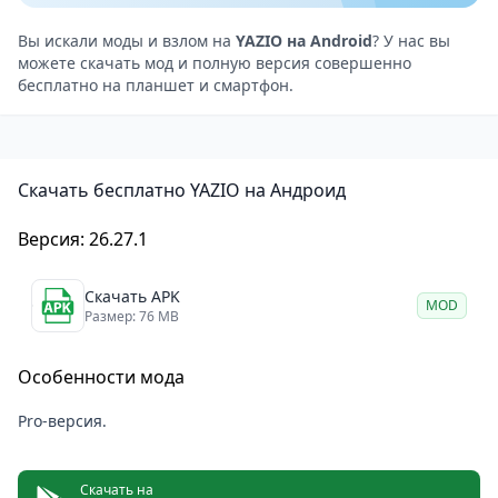
добавлять любимые продукты в базу данных.
YAZIO PRO — еще больше возможностей
Вы искали моды и взлом на
YAZIO на Android
? У нас вы
можете скачать мод и полную версия совершенно
Для тех, кто хочет быстрее достичь своих целей,
бесплатно на планшет и смартфон.
существует PRO-версия. С этой версией вы
получите доступ к дополнительным
преимуществам, включая:
Скачать бесплатно YAZIO на Андроид
Более 100 здоровых и вкусных рецептов.
Планы питания с низким содержанием углеводов и
Версия: 26.27.1
высоким содержанием белка.
Расширенный анализ питания, включая
Скачать APK
MOD
отслеживание сахара, клетчатки и соли.
Размер: 76 MB
Подробную информацию о составе продуктов,
Особенности мода
чтобы выбрать лучшие для своего рациона.
Возможность отслеживания замеров тела, таких как
Pro-версия.
грудь, талия и бедра.
Полное отсутствие рекламы и поддержка
Скачать на