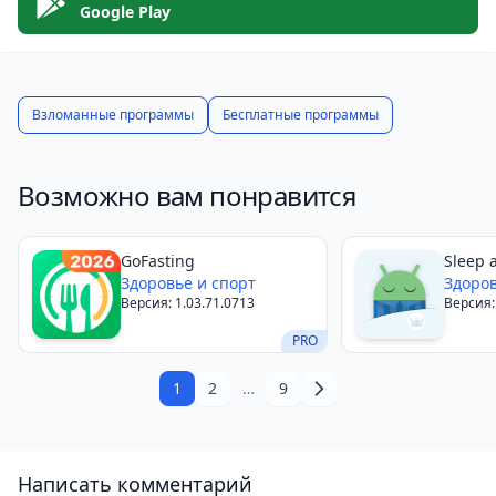
регулярных обновлений.
Google Play
Приложение
YAZIO
поможет вам на пути к лучшей
версии себя, предлагая простой и удобный способ
следить за питанием, тренировками и общим
Взломанные программы
Бесплатные программы
прогрессом. Начните сегодня и станьте частью
сообщества из более 6 миллионов пользователей,
Возможно вам понравится
достигших успеха с YAZIO.
GoFasting
Sleep 
Здоровье и спорт
Здоров
Версия: 1.03.71.0713
Версия:
PRO
1
2
…
9
Написать комментарий