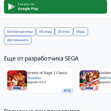
выходите на виртуальный корт!
Скачать на
Google Play
Бесплатные игры
HD игры
3D игры
Моды
Для планшета
Еще от разработчика SEGA
Streets of Rage 2 Classic
Golden
Экшены
Файти
Версия: 8.0.0
Версия: 
MOD