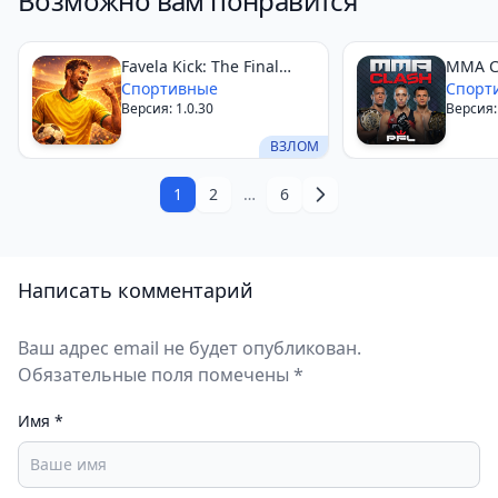
Возможно вам понравится
Favela Kick: The Final
MMA Cl
Goal
Спортивные
Спорт
Версия: 1.0.30
Версия: 
ВЗЛОМ
1
2
…
6
Написать комментарий
Ваш адрес email не будет опубликован.
Обязательные поля помечены *
Имя
*