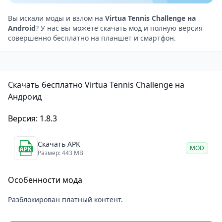
мультиплеер и турниры.
Реалистичная физика — мяч ведёт себя
Вы искали моды и взлом на
Virtua Tennis Challenge на
Android
? У нас вы можете скачать мод и полную версия
естественно, а удары ощущаются мощно.
совершенно бесплатно на планшет и смартфон.
Разнообразие кортов — учитывайте тип покрытия,
чтобы подстроить свою стратегию.
Тактическая игра — выбирайте стиль: мощные
Скачать бесплатно Virtua Tennis Challenge на
подачи, точные удары или атаки у сетки.
Андроид
Отличный теннисный симулятор для Android
Virtua Tennis Challenge
— это игра для Android,
Версия: 1.8.3
которая подойдёт как любителям спорта, так и тем,
кто хочет просто расслабиться за динамичными
Скачать APK
MOD
Размер: 443 MB
матчами. Продуманная механика, удобное
управление и атмосфера настоящего соревнования
Особенности мода
делают её одной из лучших теннисных игр на
мобильных устройствах.
Разблокирован платный контент.
Готовы к турнирам? Тогда берите ракетку и