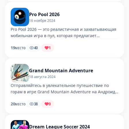
Pro Pool 2026
16 ноября 2024
Pro Pool 2026 — это реалистичная и захватывающая
мобильная игра в пул, которая предлагает
высококачественную графику и реалистичную
19
40
1
физику объектов в 3D-пространстве. Благодаря
МЕСТО
простому управлению вы…
Grand Mountain Adventure
18 августа 2024
Отправляйтесь в увлекательное путешествие по
горам в игре Grand Mountain Adventure на Андроид!
Вас ждут захватывающие приключения на лыжах и
20
38
0
сноуборде, среди потрясающих горных пейзажей.…
МЕСТО
Dream League Soccer 2024