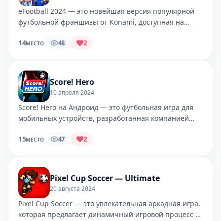
eFootball 2024 — это новейшая версия популярной
футбольной франшизы от Konami, доступная на
устройствах Android. Эта игра может похвастаться
14
48
2
улучшенным геймплеем, реалистичной графикой и
МЕСТО
множеством…
Score! Hero
10 апреля 2024
Score! Hero на Андроид — это футбольная игра для
мобильных устройств, разработанная компанией
First Touch Games. В этой игре вы управляете
15
47
2
футболистом, который должен пройти…
МЕСТО
Pixel Cup Soccer — Ultimate
20 августа 2024
Pixel Cup Soccer — это увлекательная аркадная игра,
которая предлагает динамичный игровой процесс и