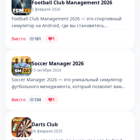
Football Club Management 2026
2 февраля 2026
Football Club Management 2026 — это спортивный
симулятор на Android, где вы становитесь
менеджером футбольного клуба. Завязка проста:
5
161
1
возглавьте команду, соберите состав и завоюйте
МЕСТО
титулы…
Soccer Manager 2026
15 октября 2024
Soccer Manager 2026 — это уникальный симулятор
футбольного менеджмента, который позволит вам
стать настоящим руководителем клуба. Управляйте
6
134
1
реальными игроками, проводите успешные
МЕСТО
трансферы и приводите свои команды…
Darts Club
26 февраля 2025