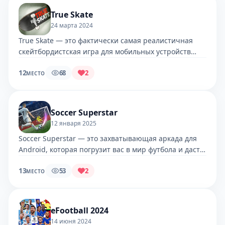
True Skate
24 марта 2024
True Skate — это фактически самая реалистичная
скейтбордистская игра для мобильных устройств
Android, разработанная компанией True Axis. Игра
12
68
2
предлагает игрокам насладиться увлекательным и
МЕСТО
правдоподобным опытом…
Soccer Superstar
12 января 2025
Soccer Superstar — это захватывающая аркада для
Android, которая погрузит вас в мир футбола и даст
возможность почувствовать себя настоящим
13
53
2
чемпионом. В этой игре вы…
МЕСТО
eFootball 2024
14 июня 2024