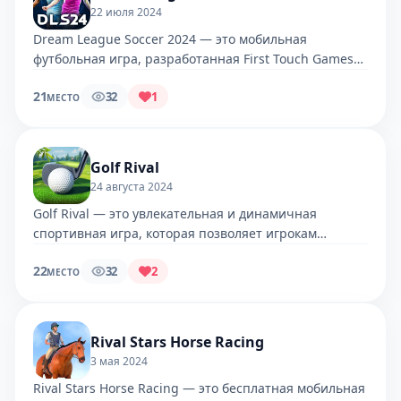
22 июля 2024
Dream League Soccer 2024 — это мобильная
футбольная игра, разработанная First Touch Games
Ltd. В этой игре вы можете создать свою
21
32
1
собственную футбольную команду, выбрать…
МЕСТО
Golf Rival
24 августа 2024
Golf Rival — это увлекательная и динамичная
спортивная игра, которая позволяет игрокам
окунуться в мир профессионального гольфа. В этой
22
32
2
игре есть элементы как симулятора, так…
МЕСТО
Rival Stars Horse Racing
3 мая 2024
Rival Stars Horse Racing — это бесплатная мобильная