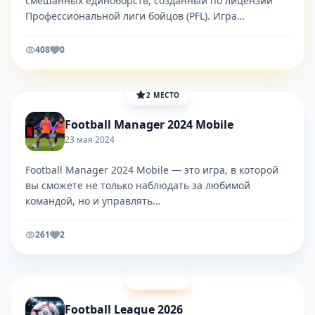
смешанных единоборств, созданный по лицензии
Профессиональной лиги бойцов (PFL). Игра
предлагает официальный состав…
408
0
2 МЕСТО
Football Manager 2024 Mobile
23 мая 2024
Football Manager 2024 Mobile — это игра, в которой
вы сможете не только наблюдать за любимой
командой, но и управлять…
261
2
3 МЕСТО
Football League 2026