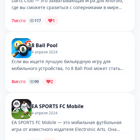
Darts Club — это захватывающая игра для Android,
где вы сможете сразиться с соперниками в мире
виртуальных дартсов. Развивайте свои навыки и
7
117
1
участвуйте в напряжённых…
МЕСТО
8 Ball Pool
4 апреля 2024
Если вы ищете лучшую бильярдную игру для
мобильного устройства, то 8 Ball Pool может стать
отличным выбором. Эта игра предлагает игрокам
8
99
2
множество захватывающих онлайн-битв в…
МЕСТО
EA SPORTS FC Mobile
4 апреля 2024
EA SPORTS FC Mobile — это мобильная футбольная
игра от известного издателя Electronic Arts. Она
позволяет игрокам погрузиться в мир