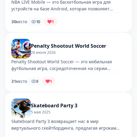
NBA LIVE Mobile — это баскетбольная игра для
устройств на базе Android, которая позволяет
игрокам ощутить себя частью Национальной
30
10
1
баскетбольной ассоциации (НБА). В этой мобильной…
МЕСТО
Penalty Shootout World Soccer
26 июня 2026
Penalty Shootout World Soccer — это мобильная
футбольная игра, сосредоточенная на серии
пенальти и штрафных ударах. Здесь нет онлайн-
31
9
1
ожиданий, рекламы или встроенных покупок –
МЕСТО
только…
Skateboard Party 3
5 мая 2025
Skateboard Party 3 возвращает нас в мир
виртуального скейтбординга, предлагая игрокам
освоить множество трюков на различных локациях,