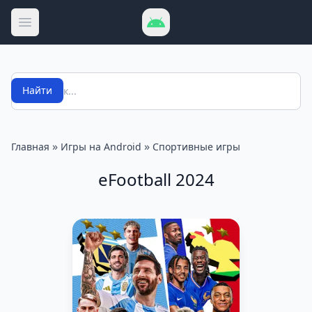
Открыть меню
Поиск
Найти
»
»
Главная
Игры на Android
Спортивные игры
eFootball 2024