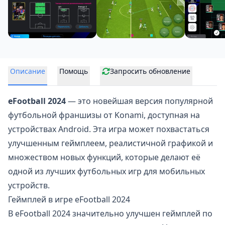
Описание
Помощь
Запросить обновление
eFootball 2024
— это новейшая версия
популярной
футбольной франшизы
от Konami, доступная на
устройствах Android. Эта игра может похвастаться
улучшенным геймплеем, реалистичной графикой и
множеством новых функций, которые делают её
одной из лучших футбольных игр для мобильных
устройств.
Геймплей в игре eFootball 2024
В eFootball 2024 значительно улучшен геймплей по