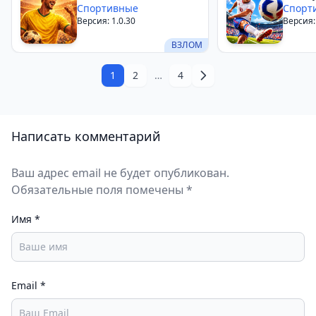
Goal
Спортивные
Soccer
Спорт
Версия: 1.0.30
Версия: 
ВЗЛОМ
1
2
…
4
Написать комментарий
Ваш адрес email не будет опубликован.
Обязательные поля помечены *
Имя
*
Email
*