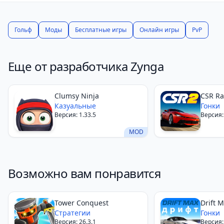
друзей, создавать клубы и участвовать в
совместных соревнованиях.
Ежедневные задания и награды: Выполняйте
Гольф
Моды
Бесплатные игры
Онлайн игры
PvP
ежедневные задания и получайте награды, которые
помогут вам улучшить свою игру.
Еще от разработчика Zynga
Golf Rival
— превосходная игра для поклонников
гольфа и тех, кто хочет познакомиться с этим
Clumsy Ninja
CSR Ra
видом спорта. В игре вас ждёт качественная
Казуальные
Гонки
графика, захватывающий игровой процесс и
Версия: 1.33.5
Версия: 
множество возможностей для участия в
MOD
соревнованиях.
Хотя в Golf Rival есть некоторые моменты,
связанные с микротранзакциями и подключением к
Возможно вам понравится
сети, это всё равно одна из лучших игр в своём
жанре на платформе Android.
Tower Conquest
Drift 
Стратегии
Гонки
Версия: 26.3.1
Версия: