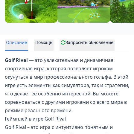
Описание
Помощь
Запросить обновление
Golf Rival
— это увлекательная и динамичная
спортивная игра
, которая позволяет игрокам
окунуться в мир профессионального гольфа. В этой
игре есть элементы как симулятора, так и стратегии,
что делает её особенно интересной. Вы можете
соревноваться с другими игроками со всего мира в
режиме реального времени.
Геймплей в игре Golf Rival
Golf Rival – это игра с интуитивно понятным и