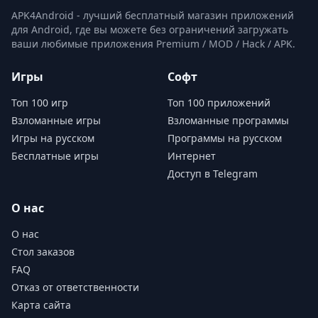
APK4Android - лучший бесплатный магазин приложений
для Android, где вы можете без ограничений загружать
ваши любимые приложения Premium / MOD / Hack / APK.
Игры
Софт
Топ 100 игр
Топ 100 приложений
Взломанные игры
Взломанные программы
Игры на русском
Программы на русском
Бесплатные игры
Интернет
Доступ в Telegram
О нас
О нас
Стол заказов
FAQ
Отказ от ответственности
Карта сайта