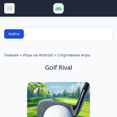
Открыть меню
Поиск
Найти
»
»
Главная
Игры на Android
Спортивные игры
Golf Rival