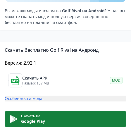
добавляет элемент соревновательности и азарта.
Турниры: Участвуйте в различных турнирах и
Вы искали моды и взлом на
Golf Rival на Android
? У нас вы
можете скачать мод и полную версия совершенно
соревнованиях, чтобы заработать награды и
бесплатно на планшет и смартфон.
повысить свой рейтинг.
Тренировки: Игроки могут практиковаться на
различных полях, чтобы улучшить свои навыки и
Скачать бесплатно Golf Rival на Андроид
стратегии.
Особенности игры Golf Rival
Версия: 2.92.1
Разнообразие полей: В игре представлено
множество разнообразных полей для гольфа,
Скачать APK
MOD
каждое из которых имеет свои уникальные
Размер: 137 MB
особенности и препятствия.
Особенности мода:
Коллекция клюшек: Игроки могут собирать и
улучшать различные клюшки, каждая из которых
имеет свои характеристики и преимущества.
Скачать на
Google Play
Социальные функции: Возможность добавлять