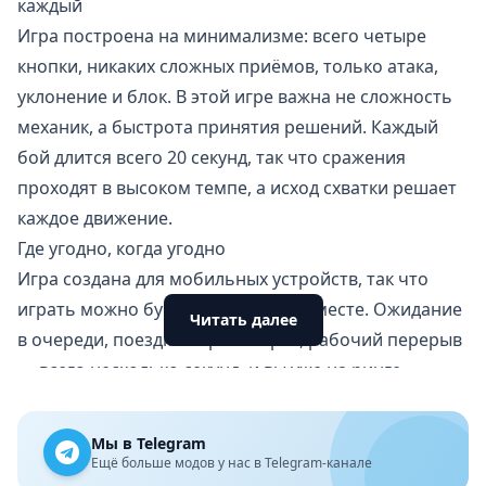
каждый
Игра построена на минимализме: всего четыре
кнопки, никаких сложных приёмов, только атака,
уклонение и блок. В этой игре важна не сложность
механик, а быстрота принятия решений. Каждый
бой длится всего 20 секунд, так что сражения
проходят в высоком темпе, а исход схватки решает
каждое движение.
Где угодно, когда угодно
Игра создана для мобильных устройств, так что
играть можно буквально в любом месте. Ожидание
Читать далее
в очереди, поездка в транспорте, рабочий перерыв
— всего несколько секунд, и вы уже на ринге.
Управление интуитивное, поэтому освоиться
можно за пару минут, а удовольствие от
Мы в Telegram
напряжённых дуэлей получат и новички, и опытные
Ещё больше модов у нас в Telegram-канале