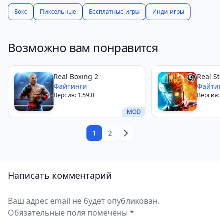
Бокс
Пиксельные
Бесплатные игры
Инди-игры
Возможно вам понравится
Real Boxing 2
Real S
Файтинги
Champ
Файти
Версия: 1.59.0
Версия:
MOD
1
2
Написать комментарий
Ваш адрес email не будет опубликован.
Обязательные поля помечены *