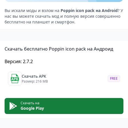
совместимости с лаунчерами.
Большой выбор иконок и высокое качество
Вы искали моды и взлом на
Poppin icon pack на Android
? У
нас вы можете скачать мод и полную версия совершенно
прорисовки.
бесплатно на планшет и смартфон.
Лёгкость настройки: можно заменить значки
вручную или автоматически.
Poppin Icon Pack — это стильный и забавный
Скачать бесплатно Poppin icon pack на Андроид
способ сделать ваше Android-устройство более
ярким. Он отлично подойдёт тем, кто ценит
Версия: 2.7.2
эстетику и хочет придать своему интерфейсу
индивидуальность. Если вам наскучили
Скачать APK
FREE
стандартные иконки, то с Poppin вы сможете
Размер: 216 MB
создать интерфейс, который будет радовать глаз!
Скачать на
Google Play