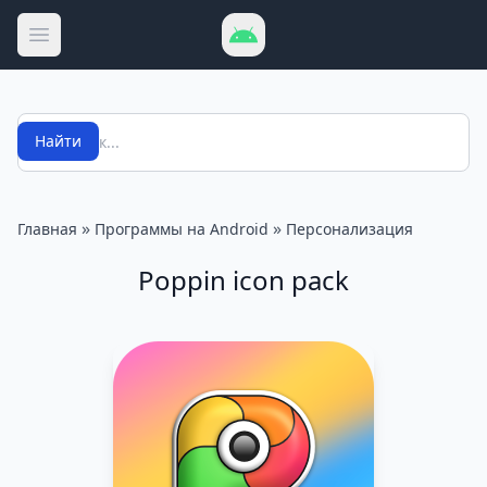
Открыть меню
Поиск
Найти
»
»
Главная
Программы на Android
Персонализация
Poppin icon pack