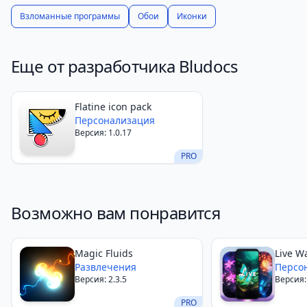
Взломанные программы
Обои
Иконки
Еще от разработчика Bludocs
Flatine icon pack
Персонализация
Версия: 1.0.17
PRO
Возможно вам понравится
Magic Fluids
Live W
Развлечения
Персо
Версия: 2.3.5
Версия: 
PRO