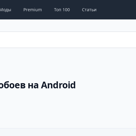
Моды
Premium
Топ 100
Статьи
боев на Android