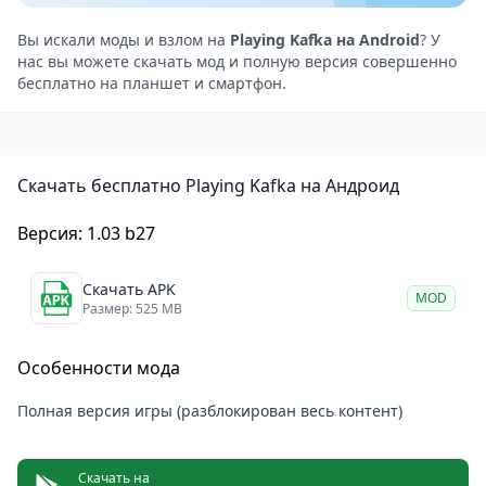
подсказки в окружающей среде, анализировать
слова и действия персонажей, а иногда просто
Вы искали моды и взлом на
Playing Kafka на Android
? У
нас вы можете скачать мод и полную версия совершенно
принимать бессмысленность происходящего.
бесплатно на планшет и смартфон.
Некоторые эпизоды напрямую вдохновлены
культовыми произведениями Кафки, такими как
“Превращение” и “Процесс”. Здесь нет однозначных
Скачать бесплатно Playing Kafka на Андроид
побед или поражений, есть лишь пути, которые вы
выбираете сами.
Версия: 1.03 b27
Визуальный стиль и атмосфера
Игра выделяется своим уникальным визуальным
Скачать APK
MOD
оформлением, где мрачные и минималистичные
Размер: 525 MB
сцены подчёркивают атмосферу отчуждения и
Особенности мода
бессмысленности. Звуковое сопровождение —
отрывистое и напряжённое — усиливает ощущение
Полная версия игры (разблокирован весь контент)
внутреннего конфликта и паранойи.
Кому подойдёт игра Playing Kafka?
Скачать на