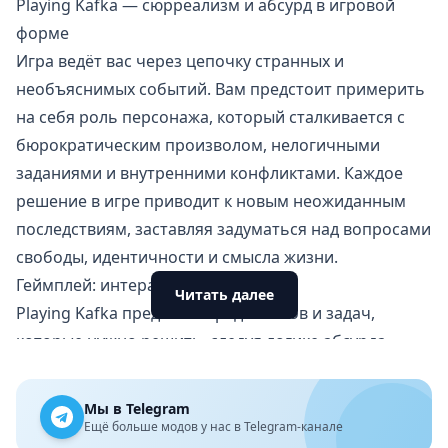
Playing Kafka — сюрреализм и абсурд в игровой
форме
Игра ведёт вас через цепочку странных и
необъяснимых событий. Вам предстоит примерить
на себя роль персонажа, который сталкивается с
бюрократическим произволом, нелогичными
заданиями и внутренними конфликтами. Каждое
решение в игре приводит к новым неожиданным
последствиям, заставляя задуматься над вопросами
свободы, идентичности и смысла жизни.
Геймплей: интерактивный хаос
Читать далее
Playing Kafka предлагает ряд квестов и задач,
которые нужно решить, следуя логике абсурда.
Головоломки здесь требуют не стандартного
мышления, а полного погружения в странный и
Мы в Telegram
непредсказуемый мир игры. Вам придётся искать
Ещё больше модов у нас в Telegram-канале