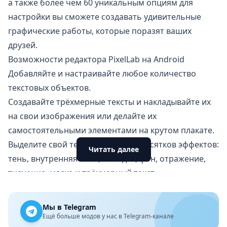
а также более чем 60 уникальным опциям для
настройки вы сможете создавать удивительные
графические работы, которые поразят ваших
друзей.
Возможности редактора PixelLab на Android
Добавляйте и настраивайте любое количество
текстовых объектов.
Создавайте трёхмерные тексты и накладывайте их
на свои изображения или делайте их
самостоятельными элементами на крутом плакате.
Выделите свой текст с помощью десятков эффектов:
Читать далее
тень, внутренняя тень, обводка, фон, отражение,
тиснение, маска и трёхмерный текст.
Установите для текста любой желаемый вариант
заливки: простой цвет, линейный градиент,
Мы в Telegram
радиальный градиент или текстура изображения.
Ещё больше модов у нас в Telegram-канале