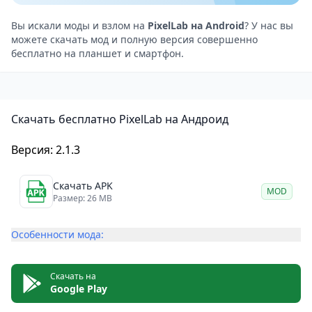
Выберите из 100+ вручную подобранных шрифтов
или используйте свои собственные.
Вы искали моды и взлом на
PixelLab на Android
? У нас вы
можете скачать мод и полную версия совершенно
Добавляйте и настраивайте любые наклейки,
бесплатно на планшет и смартфон.
смайлики или фигуры.
Добавьте свои собственные изображения из
галереи.
Скачать бесплатно PixelLab на Андроид
Выберите размер пера, цвет и нарисуйте всё, что
хотите. После этого рисунок будет действовать как
Версия: 2.1.3
фигура, и вы сможете изменить его размер,
повернуть или добавить тень.
Скачать APK
MOD
Создайте цветной, градиентный фон или фон из
Размер: 26 MB
изображения.
Особенности мода:
Сохраните всё, что вы делаете, как проект для
использования в будущем.
Удалите фон: будь то зелёный, синий экран или
Скачать на
Google Play
просто белый фон за объектом на изображении из